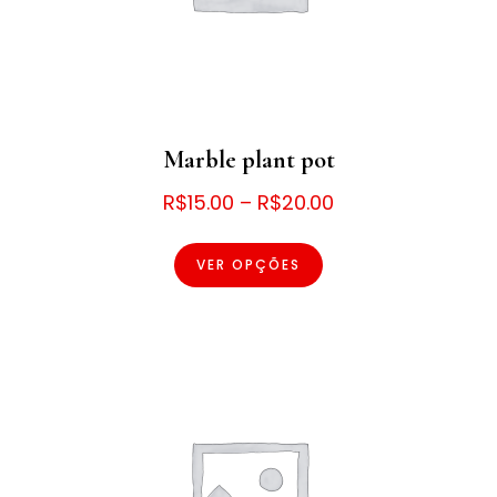
Marble plant pot
Faixa
R$
15.00
–
R$
20.00
Este
de
produto
VER OPÇÕES
preço:
tem
R$15.00
várias
através
variantes.
As
R$20.00
opções
podem
ser
escolhidas