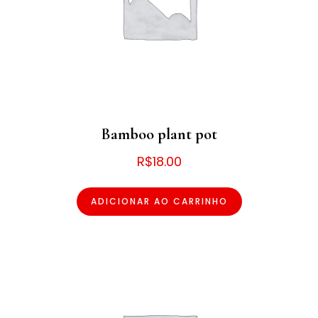
na
página
do
produto
Bamboo plant pot
R$
18.00
ADICIONAR AO CARRINHO