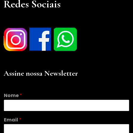
Redes Sociais
Assine nossa Newsletter
N
Nome
*
o
m
e
E
Email
*
m
a