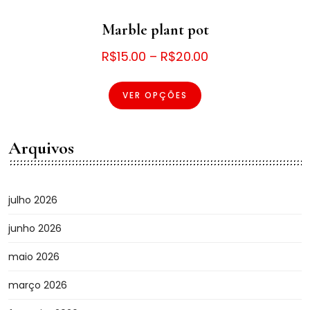
Marble plant pot
Faixa
R$
15.00
–
R$
20.00
Este
de
produto
VER OPÇÕES
preço:
tem
R$15.00
várias
através
Arquivos
variantes.
As
R$20.00
opções
podem
julho 2026
ser
junho 2026
escolhidas
na
maio 2026
página
do
março 2026
produto