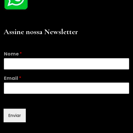
Assine nossa Newsletter
Nome
*
N
Email
*
o
m
e
E
m
a
Enviar
i
l
E