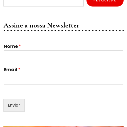
PESQUISAR
Assine a nossa Newsletter
N
Nome
*
o
m
e
N
Email
*
o
m
e
N
o
m
Enviar
e