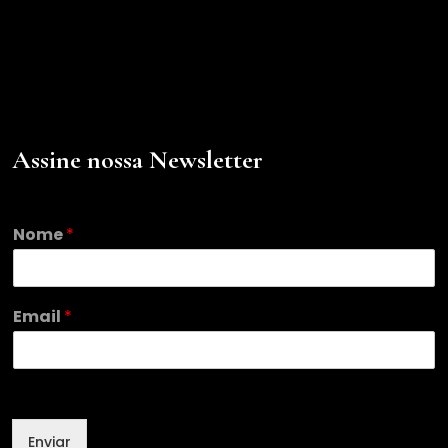
Assine nossa Newsletter
E
Nome
*
m
a
i
l
Email
*
E
m
a
i
l
*
Enviar