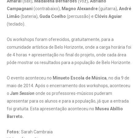
Amaral
(sax),
Madalena Bernardes
(voz),
Adriano
Campagnani
(contrabaixo),
Magno Alexandre
(guitarra),
André
Limão
(bateria),
Guda Coelho
(percussão) e
Clóvis Aguiar
(teclado).
Os workshops foram oferecidos, gratuitamente, para a
comunidade artística de Belo Horizonte, onde a carga horária foi
de 4 horas + apresentação no final do projeto, onde cada área
pôde mostrar os resultados para a população de Belo Horizonte.
O evento aconteceu no
Minueto Escola de Música
, no dia 9 de
maio de 2014. Após o encerramento dos workshops, aconteceu
o
Jam Session
onde os professores-músicos puderam
apresentar para os alunos e para a população, já que a entrada
foi gratuita. Esta apresentação aconteceu no
Museu Abíllio
Barreto.
Fotos:
Sarah Cambraia