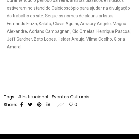
Durante todo o período da feira, artistas plásticos e músicos
estiveram no stand do Caleidoscópio para ajudar na divulgação
do trabalho do site. Segue os nomes de alguns artistas:
Fernando Fiuza, Kalota, Clovis Aguiar, Amaury Angelo, Magno
Alexandre, Adriano Campagnani, Cid Ornelas, Henrique Pascoal,
Jeff Gardner, Beto Lopes, Helder Araujo, Vilma Coelho, Gloria
Amaral.
Tags :
Institucional | Eventos Culturais
Share:
0