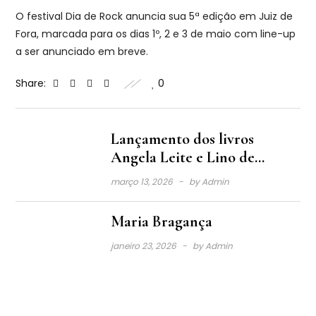
O festival Dia de Rock anuncia sua 5ª edição em Juiz de
Fora, marcada para os dias 1º, 2 e 3 de maio com line-up
a ser anunciado em breve.
Share:
0
Lançamento dos livros
Angela Leite e Lino de
Albergaria
março 13, 2026
by
Admin
Maria Bragança
janeiro 23, 2026
by
Admin