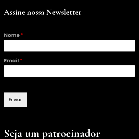
Assine nossa Newsletter
Nome
*
N
Email
*
o
m
e
*
E
m
Enviar
a
i
l
Seja um patrocinador