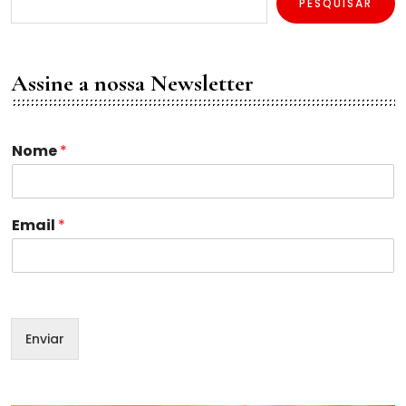
PESQUISAR
Assine a nossa Newsletter
N
Nome
*
o
m
e
N
Email
*
o
m
e
*
Enviar