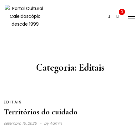
Skip
to
0
content
Categoria:
Editais
EDITAIS
Territórios do cuidado
setembro 16, 2025
by
Admin