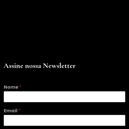
Assine nossa Newsletter
*
Nome
*
N
o
m
e
Email
*