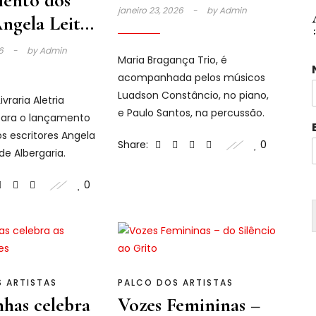
ento dos
janeiro 23, 2026
by
Admin
Angela Leite
de
26
by
Admin
Maria Bragança Trio, é
ria
acompanhada pelos músicos
Luadson Constâncio, no piano,
ivraria Aletria
e Paulo Santos, na percussão.
ara o lançamento
os escritores Angela
Share:
0
 de Albergaria.
i
l
0
 ARTISTAS
PALCO DOS ARTISTAS
has celebra
Vozes Femininas –