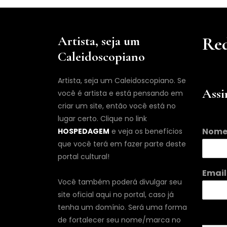
Artista, seja um
Red
Caleidoscopiano
Artista, seja um Caleidoscopiano. Se
Assi
você é artista e está pensando em
criar um site, então você está no
lugar certo. Clique no link
E
Nom
HOSPEDAGEM
e veja os benefícios
m
que você terá em fazer parte deste
a
i
portal cultural!
l
Emai
N
Você também poderá divulgar seu
o
site oficial aqui no portal, caso já
m
e
tenha um domínio. Será uma forma
de fortalecer seu nome/marca no