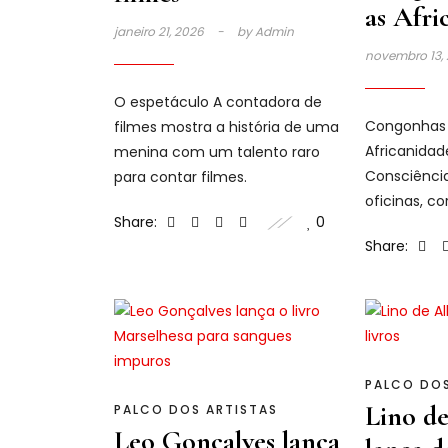
as Afri
janeiro 21, 2026
by
Admin
novembro 13,
O espetáculo A contadora de
Congonhas 
filmes mostra a história de uma
Africanida
menina com um talento raro
Consciênci
para contar filmes.
oficinas, co
Share:
0
da ministra
Share:
PALCO DOS
Lino de
PALCO DOS ARTISTAS
Leo Gonçalves lança