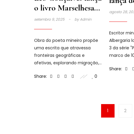
lança do
o livro Marselhesa
agosto 28, 2
para sangues
setembro 9, 2025
by
Admin
impuros
Escritor min
Obra do poeta mineiro propõe
Albergaria 
uma escrita que atravessa
3 da série "
fronteiras geográficas e
marco de 10
afetivas, explorando migração,
Share:
identidade e vínculos coletivos.
Share:
0
1
2