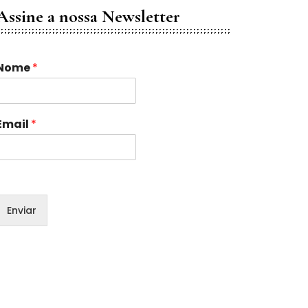
Assine a nossa Newsletter
N
Nome
*
o
m
e
E
Email
*
m
a
Enviar