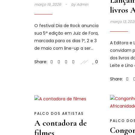
Lançam
março 19, 2026
by
Admin
livros 
e Lino 
março 13, 20
O festival Dia de Rock anuncia
Alberga
sua 5ª edição em Juiz de Fora,
marcada para os dias 1º, 2 e 3
A Editora e L
de maio com line-up a ser
convidam p
anunciado em breve.
dos livros d
Share:
0
Leite e Lino
Share:
PALCO DOS ARTISTAS
A contadora de
PALCO DOS
Congon
filmes