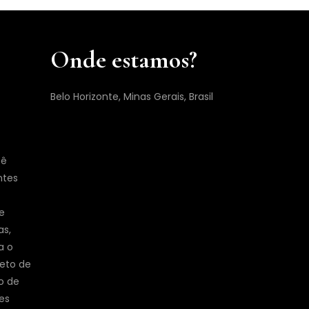
Onde estamos?
Belo Horizonte, Minas Gerais, Brasil
cê
ntes
e
as,
a o
jeto de
o de
es