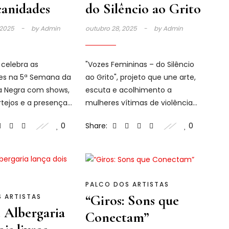
canidades
do Silêncio ao Grito
 2025
by
Admin
outubro 28, 2025
by
Admin
celebra as
"Vozes Femininas – do Silêncio
des na 5ª Semana da
ao Grito", projeto que une arte,
a Negra com shows,
escuta e acolhimento a
rtejos e a presença
mulheres vítimas de violência
 Macaé Evaristo;
em Minas Gerais.
0
Share:
0
PALCO DOS ARTISTAS
“Giros: Sons que
 ARTISTAS
 Albergaria
Conectam”