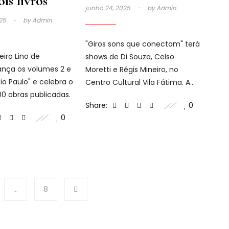
is livros
junho 24, 2025
by
Admin
025
by
Admin
"Giros sons que conectam" terá
eiro Lino de
shows de Di Souza, Celso
lança os volumes 2 e
Moretti e Régis Mineiro, no
Pio Paulo" e celebra o
Centro Cultural Vila Fátima. A
0 obras publicadas.
entrada é gratuita.
Share:
0
0
…
8