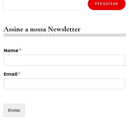
PESQUISAR
Assine a nossa Newsletter
Nome
*
E
Email
*
m
a
i
l
N
o
Enviar
m
e