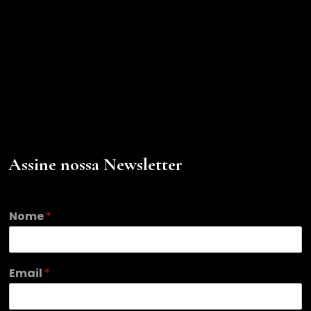
Assine nossa Newsletter
Nome
*
E
Email
*
m
a
i