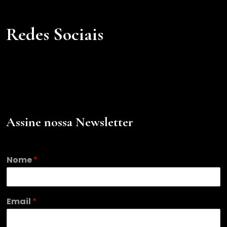
Redes Sociais
Assine nossa Newsletter
N
Nome
*
o
m
e
*
Email
*
*