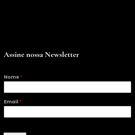
Assine nossa Newsletter
Nome
*
N
Email
*
o
m
e
*
*