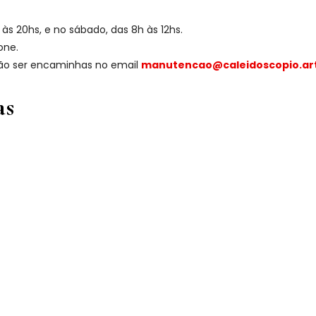
às 20hs, e no sábado, das 8h às 12hs.
one.
ão ser encaminhas no email
manutencao@caleidoscopio.ar
as