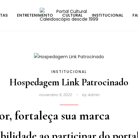
STAS
ENTRETENIMENTO
CULTURAL
INSTITUCIONAL
FA
INSTITUCIONAL
Hospedagem Link Patrocinado
novembro 9, 2022
by
Admin
r, fortaleça sua marca
ibilidade ao participar do port