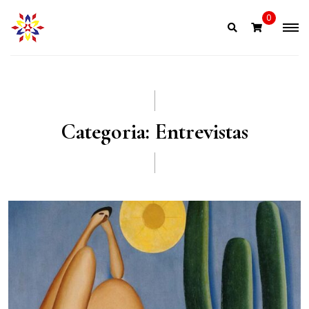
Skip
0
to
content
Categoria:
Entrevistas