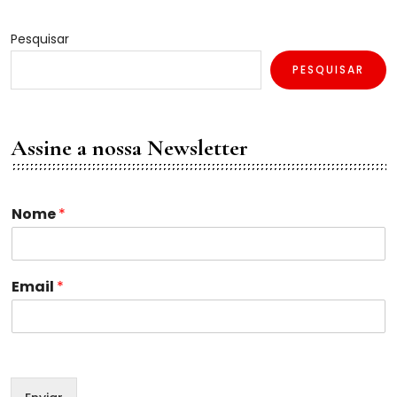
Pesquisar
PESQUISAR
Assine a nossa Newsletter
Nome
*
N
Email
*
o
m
e
E
m
a