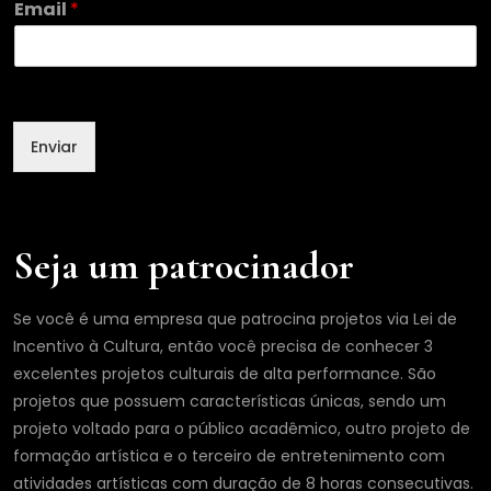
Email
*
E
m
a
i
l
N
Enviar
o
m
e
Seja um patrocinador
Se você é uma empresa que patrocina projetos via Lei de
Incentivo à Cultura, então você precisa de conhecer 3
excelentes projetos culturais de alta performance. São
projetos que possuem características únicas, sendo um
projeto voltado para o público acadêmico, outro projeto de
formação artística e o terceiro de entretenimento com
atividades artísticas com duração de 8 horas consecutivas.