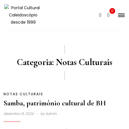
Skip
to
0
content
Categoria:
Notas Culturais
NOTAS CULTURAIS
Samba, patrimônio cultural de BH
dezembro 8, 2024
by
Admin