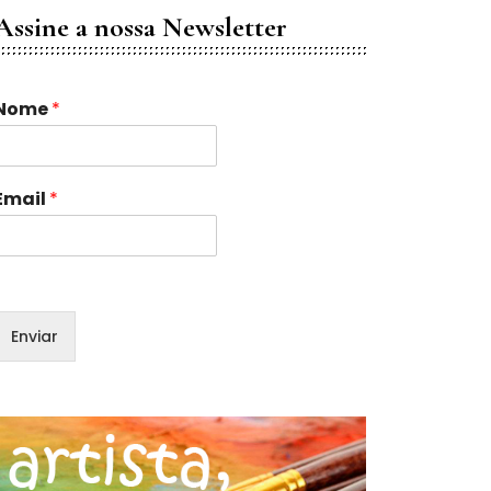
Assine a nossa Newsletter
E
Nome
*
m
a
Email
*
*
N
o
m
e
Enviar