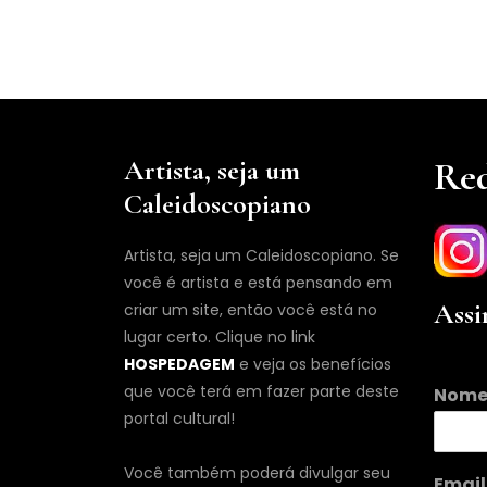
Artista, seja um
Red
Caleidoscopiano
Artista, seja um Caleidoscopiano. Se
você é artista e está pensando em
Assi
criar um site, então você está no
lugar certo. Clique no link
HOSPEDAGEM
e veja os benefícios
E
que você terá em fazer parte deste
Nom
m
portal cultural!
a
i
l
Você também poderá divulgar seu
Emai