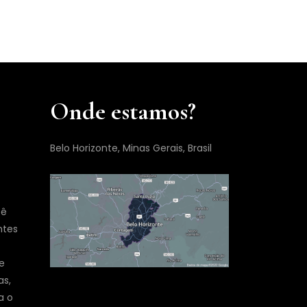
Onde estamos?
Belo Horizonte, Minas Gerais, Brasil
cê
ntes
e
as,
a o