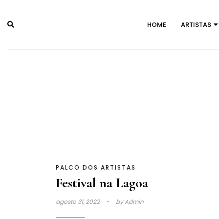
Skip
to
HOME
ARTISTAS
content
PALCO DOS ARTISTAS
Festival na Lagoa
agosto 31, 2022
by
Admin