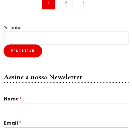
1
2
Pesquisar
PESQUISAR
Assine a nossa Newsletter
N
Nome
*
o
m
e
E
Email
*
m
a