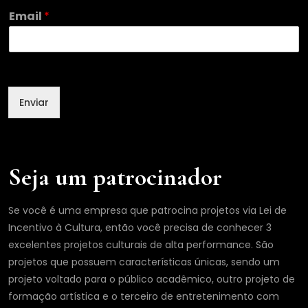
E
Email
*
m
a
i
l
N
o
Enviar
m
e
Seja um patrocinador
Se você é uma empresa que patrocina projetos via Lei de
Incentivo à Cultura, então você precisa de conhecer 3
excelentes projetos culturais de alta performance. São
projetos que possuem características únicas, sendo um
projeto voltado para o público acadêmico, outro projeto de
formação artística e o terceiro de entretenimento com