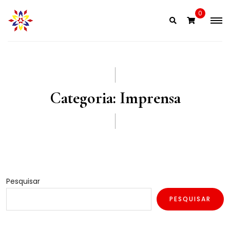
Skip
0
to
content
Categoria:
Imprensa
Pesquisar
PESQUISAR