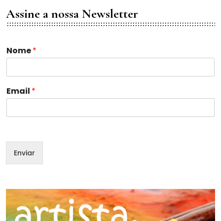
Assine a nossa Newsletter
Nome
*
*
Email
*
N
o
m
e
*
Enviar