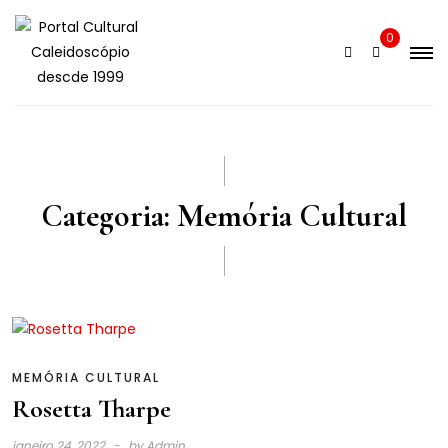
Skip
to
0
content
Categoria:
Memória Cultural
MEMÓRIA CULTURAL
Rosetta Tharpe
janeiro 24, 2022
by
Admin