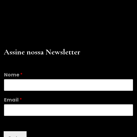
Assine nossa Newsletter
Nome
*
*
Email
*
*
E
m
a
i
l