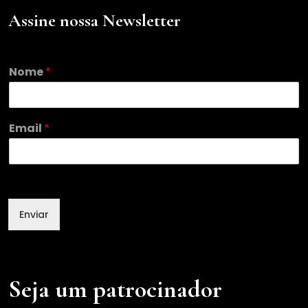
Assine nossa Newsletter
Nome
*
E
Email
*
m
a
i
l
N
o
Enviar
m
e
Seja um patrocinador