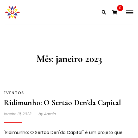
Skip
0
to
content
Mês:
janeiro 2023
EVENTOS
Ridimunho: O Sertão Den’da Capital
janeiro 31, 2023
by
Admin
"Ridimunho: O Sertão Den'da Capital" é um projeto que