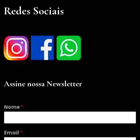
Redes Sociais
Assine nossa Newsletter
E
Nome
*
m
a
i
l
Email
*
N