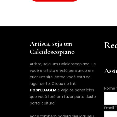
Artista, seja um
Red
Caleidoscopiano
Artista, seja um Caleidoscopiano. Se
Assi
você é artista e está pensando em
criar um site, então você está no
lugar certo. Clique no link
Nome
HOSPEDAGEM
e veja os benefícios
que você terá em fazer parte deste
portal cultural!
Nome
Email
*
Email
Você também poderá divulgar seu