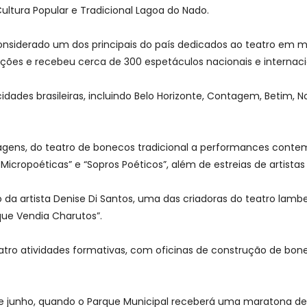
ultura Popular e Tradicional Lagoa do Nado.
 considerado um dos principais do país dedicados ao teatro em 
ações e recebeu cerca de 300 espetáculos nacionais e internaci
dades brasileiras, incluindo Belo Horizonte, Contagem, Betim, No
uagens, do teatro de bonecos tradicional a performances conte
ropoéticas” e “Sopros Poéticos”, além de estreias de artistas 
da artista Denise Di Santos, uma das criadoras do teatro lamb
ue Vendia Charutos”.
tro atividades formativas, com oficinas de construção de bon
1 de junho, quando o Parque Municipal receberá uma maratona 