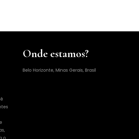
Onde estamos?
Belo Horizonte, Minas Gerais, Brasil
cê
ntes
e
as,
a o