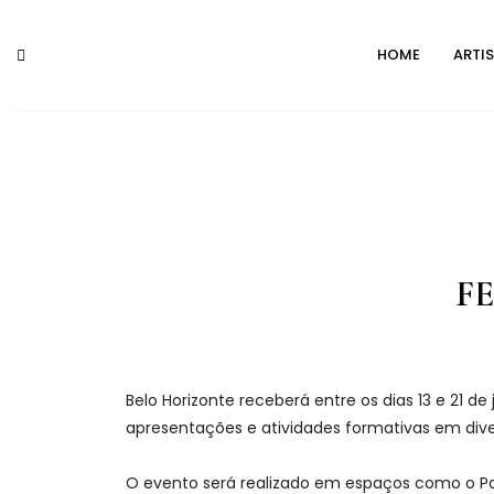
Skip
to
HOME
ARTI
content
FE
Belo Horizonte receberá entre os dias 13 e 21 d
apresentações e atividades formativas em dive
O evento será realizado em espaços como o Par