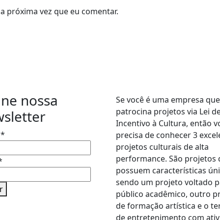
a próxima vez que eu comentar.
des Sociais
Seja um
patrocinado
ine nossa
Se você é uma empresa que
patrocina projetos via Lei d
sletter
Incentivo à Cultura, então v
e
*
precisa de conhecer 3 excel
projetos culturais de alta
performance. São projetos
*
possuem características úni
sendo um projeto voltado p
r
público acadêmico, outro p
de formação artística e o te
de entretenimento com ati