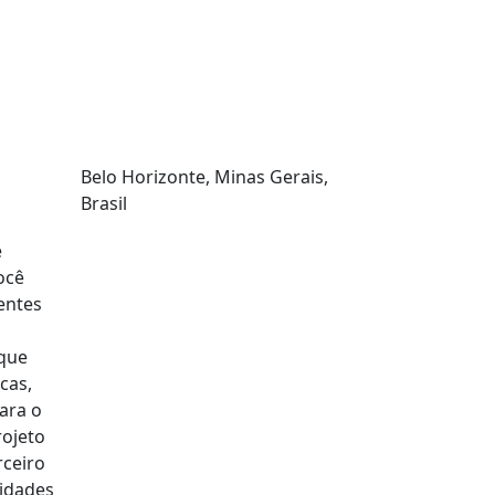
Onde estamos?
r
Belo Horizonte, Minas Gerais,
Brasil
e
ocê
entes
 que
cas,
ara o
rojeto
rceiro
vidades