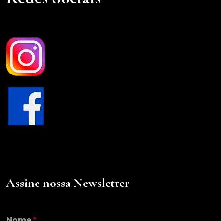
Assine nossa Newsletter
*
Nome
*