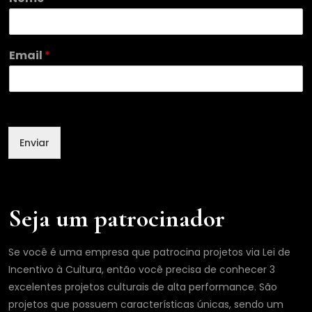
N
o
m
e
Email
*
E
m
a
i
l
Enviar
Seja um patrocinador
Se você é uma empresa que patrocina projetos via Lei de
Incentivo à Cultura, então você precisa de conhecer 3
excelentes projetos culturais de alta performance. São
projetos que possuem características únicas, sendo um