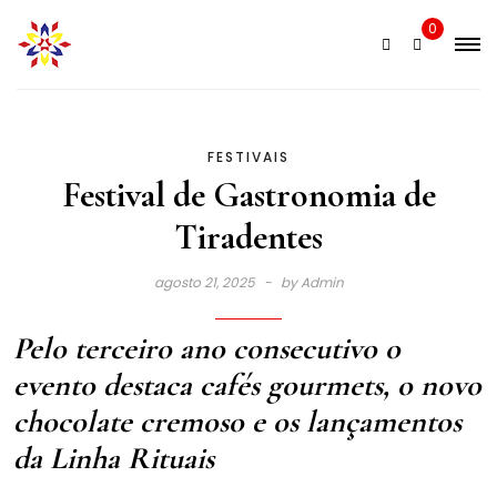
Skip
0
to
content
FESTIVAIS
Festival de Gastronomia de
Tiradentes
agosto 21, 2025
by
Admin
Pelo terceiro ano consecutivo o
evento destaca cafés gourmets, o novo
chocolate cremoso e os lançamentos
da Linha Rituais