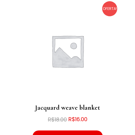
R$20.00.
R$18.00.
OFERTA!
Jacquard weave blanket
O
O
R$
16.00
R$
18.00
preço
preço