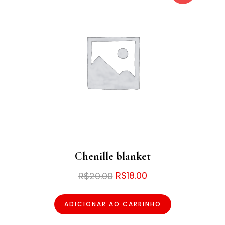
Chenille blanket
O
O
R$
18.00
R$
20.00
preço
preço
ADICIONAR AO CARRINHO
original
atual
era:
é: