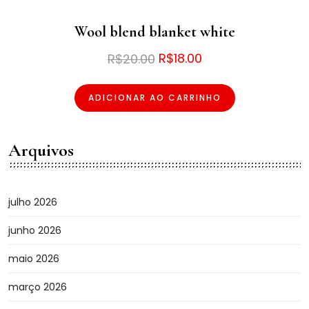
Wool blend blanket white
O
O
R$
18.00
R$
20.00
preço
preço
ADICIONAR AO CARRINHO
original
atual
era:
é:
R$20.00.
R$18.00.
Arquivos
julho 2026
junho 2026
maio 2026
março 2026