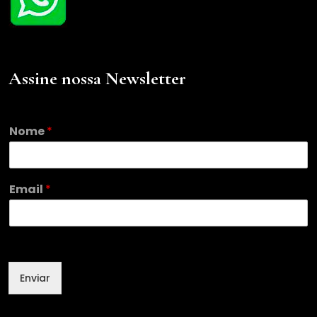
Assine nossa Newsletter
Nome
*
E
Email
*
m
a
i
l
N
o
Enviar
m
e
N