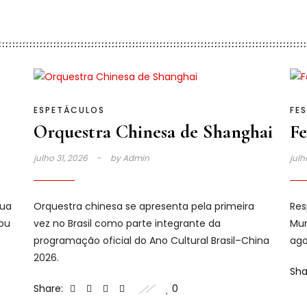
ESPETÁCULOS
FES
Orquestra Chinesa de Shanghai
Fe
julho 31, 2026
by
Admin
julh
sua
Orquestra chinesa se apresenta pela primeira
Res
cou
vez no Brasil como parte integrante da
Mun
programação oficial do Ano Cultural Brasil–China
ago
2026.
Sha
Share:
0