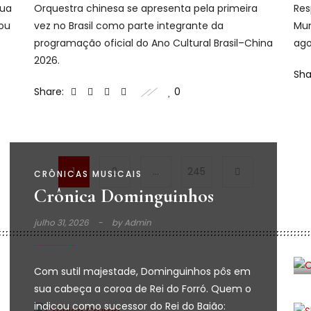
sua
Orquestra chinesa se apresenta pela primeira
Res
cou
vez no Brasil como parte integrante da
Mun
programação oficial do Ano Cultural Brasil–China
ago
2026.
Sha
Share:
0
1
2
…
245
CRÔNICAS MUSICAIS
Crônica Dominguinhos
julho 31, 2026
by
Admin
Com sutil majestade, Dominguinhos pôs em
sua cabeça a coroa de Rei do Forró. Quem o
indicou como sucessor do Rei do Baião: