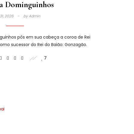
a Dominguinhos
 31, 2026
by
Admin
guinhos pôs em sua cabeça a coroa de Rei
como sucessor do Rei do Baião: Gonzagão.
7