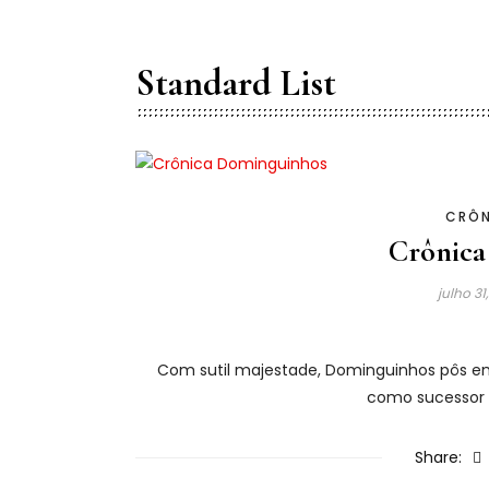
Standard List
CRÔN
Crônica
julho 3
Com sutil majestade, Dominguinhos pôs em
como sucessor 
Share: