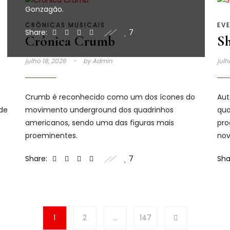
Gonzagão.
CRÔNICAS MUSICAIS
EV
Share:
7
Crônica Crumb
Sh
julho 18, 2026
by
Admin
julh
Crumb é reconhecido como um dos ícones do
Aut
 de
movimento underground dos quadrinhos
qua
americanos, sendo uma das figuras mais
pro
proeminentes.
nov
Share:
7
Sha
1
2
…
147