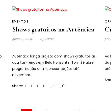
EVENTOS
CR
Shows gratuitos na Autêntica
Cr
julho 18, 2026
by
Admin
julh
o
Autêntica lança projeto com shows gratuitos às
Ao 
quartas-feiras em Belo Horizonte; Tom Zé abre
da 
programação com apresentações até
prê
novembro.
Sha
Share:
0