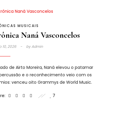
ÔNICAS MUSICAIS
ônica Naná Vasconcelos
o 10, 2026
by
Admin
lado de Airto Moreira, Naná elevou o patamar
percussão e o reconhecimento veio com os
mios: venceu oito Grammys de World Music.
re:
7