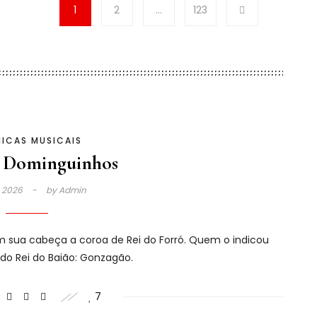
1
2
…
123
ICAS MUSICAIS
 Dominguinhos
1, 2026
by
Admin
 sua cabeça a coroa de Rei do Forró. Quem o indicou
do Rei do Baião: Gonzagão.
7