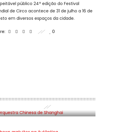
peitável público 24ª edição do Festival
dial de Circo acontece de 31 de julho a 16 de
sto em diversos espaços da cidade.
re:
0
ESPETÁCULOS
Orquestra Chinesa de
Shanghai
Share:
0