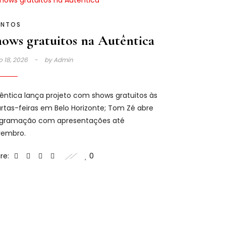
ENTOS
ows gratuitos na Autêntica
o 18, 2026
by
Admin
êntica lança projeto com shows gratuitos às
rtas-feiras em Belo Horizonte; Tom Zé abre
gramação com apresentações até
embro.
re:
0