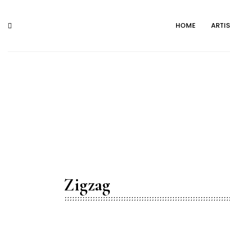
HOME
ARTI
Zigzag