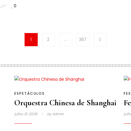
0
1
2
…
367
ESPETÁCULOS
FES
Orquestra Chinesa de Shanghai
Fe
julho 31, 2026
by
Admin
julh