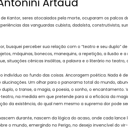
Antonini Artaud
de Kantor, seres atocaiados pela morte, ocuparam os palcos da
xperiências das vanguardas cubista, dadaísta, construtivista, su
ntor, busquei perceber sua relação com o “teatro e seu duplo” 
etos, máquinas, bonecos, manequins, a repetição, a ilusão e a 
 situações cênicas insólitas, a palavra e o literário no teatro, 
 indivíduo ao fundo das coisas. Ancoragem poética. Nada é defin
e alucinações. Um olhar para o panorama total do mundo, abun
, o duplo, o transe, a magia, a poesia, o sonho, o encantamento.
-teatro, na medida em que pretende para si a eficácia da magi
ção da existência, do qual nem mesmo a suprema dor pode ser
 nascem durante, nascem da lógica do acaso, onde cada lance la
bre o mundo, emergindo no Perigo, no desejo invencível do vir-