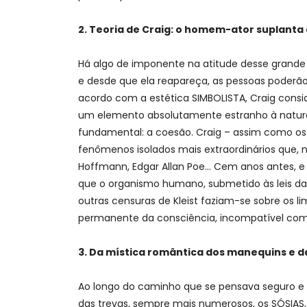
2. Teoria de Craig: o homem-ator suplanta 
Há algo de imponente na atitude desse grande 
e desde que ela reapareça, as pessoas poderã
acordo com a estética SIMBOLISTA, Craig cons
um elemento absolutamente estranho à nature
fundamental: a coesão. Craig – assim como os 
fenômenos isolados mais extraordinários que, 
Hoffmann, Edgar Allan Poe… Cem anos antes, e p
que o organismo humano, submetido às leis da 
outras censuras de Kleist faziam-se sobre os l
permanente da consciência, incompatível com
3. Da mística romântica dos manequins e da
Ao longo do caminho que se pensava seguro e 
das trevas, sempre mais numerosos, os SÓSIAS, 