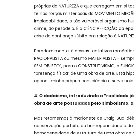
próprias da NATUREZA e que carregam em si tod
fé nas forças misteriosas do MOVIMENTO MEC
implacabilidade, o tão vulnerável organismo hu
crime, do pesadelo. É a CIÊNCIA-FICÇÃO da ép
crise de confiança súbita em relação à NATURE
Paradoxalmente, é dessas tentativas romântica
RACIONALISTA ou mesmo MATERIALISTA – sempr
SEM OBJETO”, para o CONSTRUTIVISMO, o FUNCI
“presença física” de uma obra de arte. Esta hi
apenas minha própria consciência e serve uni
4. O dadaísmo, introduzindo a “realidade 
obra de arte postulados pelo simbolismo, a
Mas retornemos à marionete de Craig. Sua idéi
conservação perfeita da homogeneidade e da co
homogeneidade da estrutura de uma obra de ar