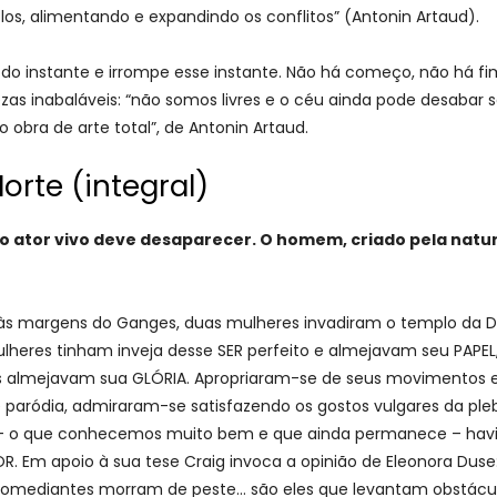
los, alimentando e expandindo os conflitos” (Antonin Artaud).
do instante e irrompe esse instante. Não há começo, não há fim
as inabaláveis: “não somos livres e o céu ainda pode desabar s
o obra de arte total”, de Antonin Artaud.
orte (integral)
; o ator vivo deve desaparecer. O homem, criado pela natu
s margens do Ganges, duas mulheres invadiram o templo da Di
heres tinham inveja desse SER perfeito e almejavam seu PAPEL,
as almejavam sua GLÓRIA. Apropriaram-se de seus movimentos e
 paródia, admiraram-se satisfazendo os gostos vulgares da ple
 o que conhecemos muito bem e que ainda permanece – havia na
 Em apoio à sua tese Craig invoca a opinião de Eleonora Duse: “P
comediantes morram de peste… são eles que levantam obstácul