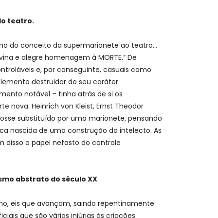
o teatro.
orno do conceito da supermarionete ao teatro…
divina e alegre homenagem à MORTE.” De
troláveis e, por conseguinte, casuais como
emento destruidor do seu caráter
ento notável – tinha atrás de si os
nova: Heinrich von Kleist, Ernst Theodor
r fosse substituído por uma marionete, pensando
ica nascida de uma construção do intelecto. As
m disso o papel nefasto do controle
ismo abstrato do século XX
mo, eis que avançam, saindo repentinamente
ais que são várias injúrias às criações