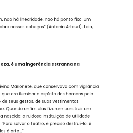
, não há linearidade, não há ponto fixo. Um
obre nossas cabeças” (Antonin Artaud). Leia,
reza, é uma ingerência estranha na
vina Marionete, que conservava com vigilância
 que era iluminar o espírito dos homens pelo
 de seus gestos, de suas vestimentas
be. Quando enfim elas fizeram construir um
scido: a ruidosa Instituição de utilidade
ara salvar o teatro, é preciso destruí-lo; é
os à arte…”