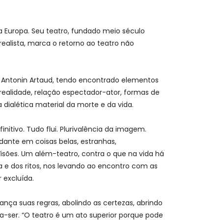
 Europa. Seu teatro, fundado meio século
rrealista, marca o retorno ao teatro não
de Antonin Artaud, tendo encontrado elementos
realidade, relação espectador-ator, formas de
a dialética material da morte e da vida.
itivo. Tudo flui. Plurivalência da imagem.
dante em coisas belas, estranhas,
 Visões. Um além-teatro, contra o que na vida há
a e dos ritos, nos levando ao encontro com as
 excluída.
nça suas regras, abolindo as certezas, abrindo
a-ser. “O teatro é um ato superior porque pode