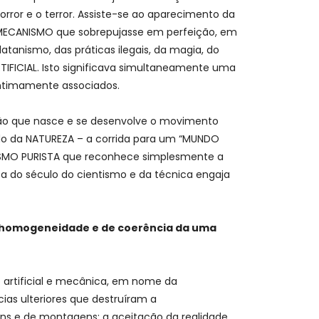
ror e o terror. Assiste-se ao aparecimento da
MECANISMO que sobrepujasse em perfeição, em
tanismo, das práticas ilegais, da magia, do
IFICIAL. Isto significava simultaneamente uma
intimamente associados.
ação que nasce e se desenvolve o movimento
o da NATUREZA – a corrida para um “MUNDO
ISMO PURISTA que reconhece simplesmente a
sa do século do cientismo e da técnica engaja
 de homogeneidade e de coerência da uma
 artificial e mecânica, em nome da
ias ulteriores que destruíram a
ns e de montagens; a aceitação da realidade