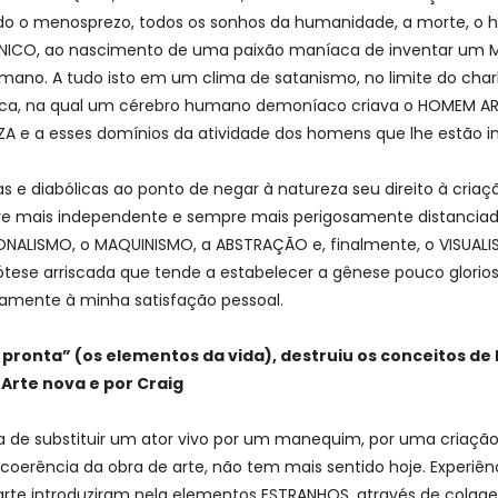
o o menosprezo, todos os sonhos da humanidade, a morte, o hor
ÂNICO, ao nascimento de uma paixão maníaca de inventar um 
mano. A tudo isto em um clima de satanismo, no limite do charla
oca, na qual um cérebro humano demoníaco criava o HOMEM ART
ZA e a esses domínios da atividade dos homens que lhe estão 
s e diabólicas ao ponto de negar à natureza seu direito à cri
e mais independente e sempre mais perigosamente distanciad
ONALISMO, o MAQUINISMO, a ABSTRAÇÃO e, finalmente, o VISUAL
pótese arriscada que tende a estabelecer a gênese pouco glorio
camente à minha satisfação pessoal.
já pronta” (os elementos da vida), destruiu os conceitos
 Arte nova e por Craig
a de substituir um ator vivo por um manequim, por uma criação
erência da obra de arte, não tem mais sentido hoje. Experiênc
te introduziram nela elementos ESTRANHOS, através de colage