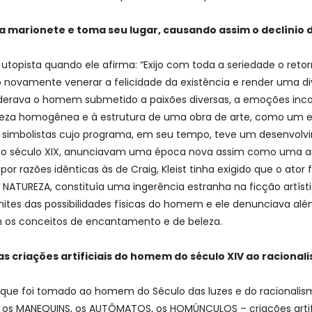
a marionete e toma seu lugar, causando assim o declínio d
utopista quando ele afirma: “Exijo com toda a seriedade o ret
o novamente venerar a felicidade da existência e render uma 
iderava o homem submetido a paixões diversas, a emoções incon
za homogênea e à estrutura de uma obra de arte, como um el
simbolistas cujo programa, em seu tempo, teve um desenvolvim
no século XIX, anunciavam uma época nova assim como uma arte 
or razões idênticas às de Craig, Kleist tinha exigido que o ato
NATUREZA, constituía uma ingerência estranha na ficção artíst
imites das possibilidades físicas do homem e ele denunciava alé
 os conceitos de encantamento e de beleza.
s criações artificiais do homem do século XIV ao racional
que foi tomado ao homem do Século das luzes e do racionalis
os MANEQUINS, os AUTÔMATOS, os HOMÚNCULOS – criações artifici