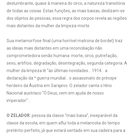
deslumbrante, quase à maneira do circo, a natureza transitória
de todas as coisas. Estas funções, as mais baixas, deslizam-se
dos objetos às pessoas, essa regra dos corpos revela as regiões
mais distantes da mulher da limpeza-morte.
Sua metamorfose final (uma horrível matrona de bordel) traz
as ideias mais distantes em uma reconciliação não
comprometedora senão humana: morte, circo, putrefação,
sexo, artifício, degradação, desintegração, segunda categoria. A
mulher da limpeza lê “as últimas novidades… 1914… a
declaração da ª guerra mundial… o assassinato do príncipe
herdeiro da Áustria em Sarajevo. O zelador canta o Hino
Nacional austríaco “Ó Deus, vem em ajuda de nosso
imperador”…
O ZELADOR:
pessoa da classe “mais baixa”, inseparável da
classe da escola, em quem aflui toda a melancolia do tempo
pretérito-perfeito, já que estará sentado em sua cadeira para a