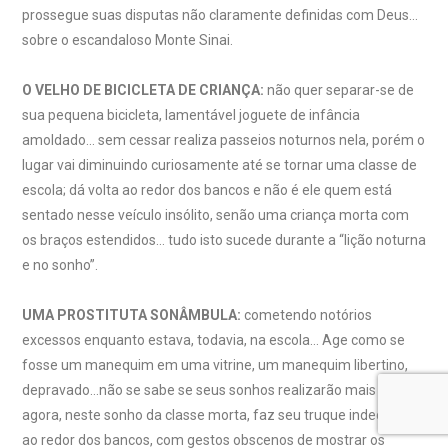
prossegue suas disputas não claramente definidas com Deus…
sobre o escandaloso Monte Sinai.
O VELHO DE BICICLETA DE CRIANÇA:
não quer separar-se de
sua pequena bicicleta, lamentável joguete de infância
amoldado… sem cessar realiza passeios noturnos nela, porém o
lugar vai diminuindo curiosamente até se tornar uma classe de
escola; dá volta ao redor dos bancos e não é ele quem está
sentado nesse veículo insólito, senão uma criança morta com
os braços estendidos… tudo isto sucede durante a “lição noturna
e no sonho”.
UMA PROSTITUTA SONÂMBULA:
cometendo notórios
excessos enquanto estava, todavia, na escola… Age como se
fosse um manequim em uma vitrine, um manequim libertino,
depravado…não se sabe se seus sonhos realizarão mais tarde…
agora, neste sonho da classe morta, faz seu truque indecente
ao redor dos bancos, com gestos obscenos de mostrar os