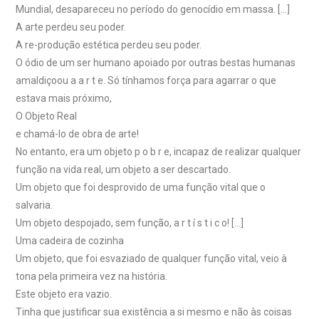
Mundial, desapareceu no período do genocídio em massa. […]
A arte perdeu seu poder.
A re-produção estética perdeu seu poder.
O ódio de um ser humano apoiado por outras bestas humanas
amaldiçoou a a r t e. Só tínhamos força para agarrar o que
estava mais próximo,
O Objeto Real
e chamá-lo de obra de arte!
No entanto, era um objeto p o b r e, incapaz de realizar qualquer
função na vida real, um objeto a ser descartado.
Um objeto que foi desprovido de uma função vital que o
salvaria.
Um objeto despojado, sem função, a r t í s t i c o! […]
Uma cadeira de cozinha
Um objeto, que foi esvaziado de qualquer função vital, veio à
tona pela primeira vez na história.
Este objeto era vazio.
Tinha que justificar sua existência a si mesmo e não às coisas