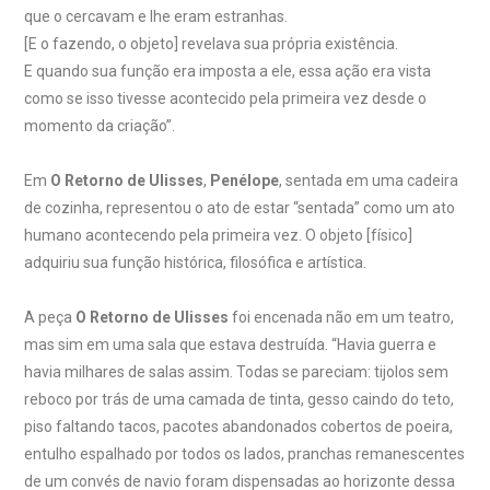
que o cercavam e lhe eram estranhas.
[E o fazendo, o objeto] revelava sua própria existência.
E quando sua função era imposta a ele, essa ação era vista
como se isso tivesse acontecido pela primeira vez desde o
momento da criação”.
Em
O Retorno de Ulisses
,
Penélope
, sentada em uma cadeira
de cozinha, representou o ato de estar “sentada” como um ato
humano acontecendo pela primeira vez. O objeto [físico]
adquiriu sua função histórica, filosófica e artística.
A peça
O Retorno de Ulisses
foi encenada não em um teatro,
mas sim em uma sala que estava destruída. “Havia guerra e
havia milhares de salas assim. Todas se pareciam: tijolos sem
reboco por trás de uma camada de tinta, gesso caindo do teto,
piso faltando tacos, pacotes abandonados cobertos de poeira,
entulho espalhado por todos os lados, pranchas remanescentes
de um convés de navio foram dispensadas ao horizonte dessa