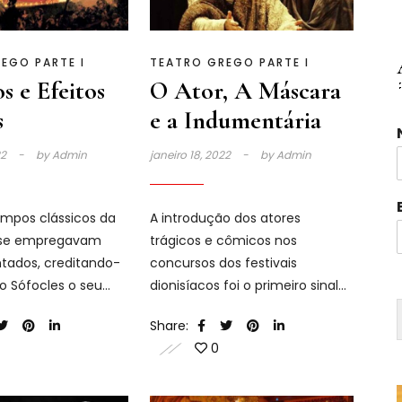
EGO PARTE I
TEATRO GREGO PARTE I
s e Efeitos
O Ator, A Máscara
s
e a Indumentária
22
by
Admin
janeiro 18, 2022
by
Admin
mpos clássicos da
A introdução dos atores
á se empregavam
trágicos e cômicos nos
i
ntados, creditando-
concursos dos festivais
l
io Sófocles o seu
dionisíacos foi o primeiro sinal
mento.
de um itinerário ascendente
Share:
0