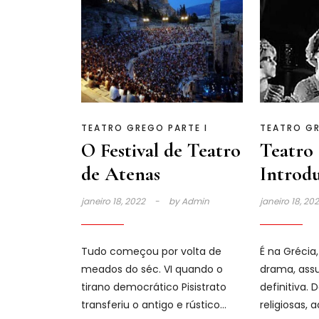
TEATRO GREGO PARTE I
TEATRO GR
O Festival de Teatro
Teatro
de Atenas
Introd
janeiro 18, 2022
by
Admin
janeiro 18, 20
Tudo começou por volta de
É na Grécia,
meados do séc. VI quando o
drama, ass
tirano democrático Pisistrato
definitiva. 
transferiu o antigo e rústico
religiosas, 