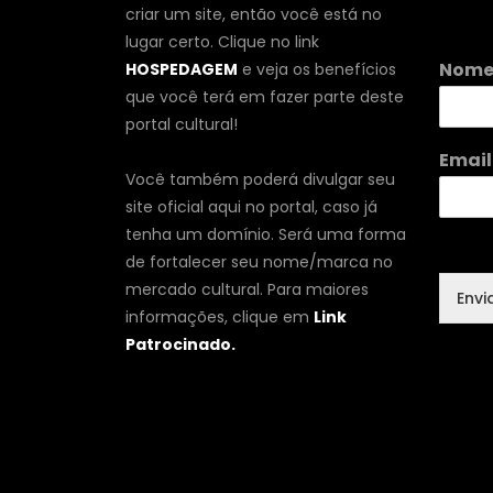
criar um site, então você está no
lugar certo. Clique no link
E
Nom
HOSPEDAGEM
e veja os benefícios
m
que você terá em fazer parte deste
a
i
portal cultural!
l
Emai
N
Você também poderá divulgar seu
o
site oficial aqui no portal, caso já
m
e
tenha um domínio. Será uma forma
de fortalecer seu nome/marca no
mercado cultural. Para maiores
Envi
informações, clique em
Link
Patrocinado.