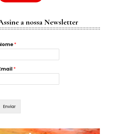
Assine a nossa Newsletter
Nome
*
E
Email
*
m
a
N
o
Enviar
m
e