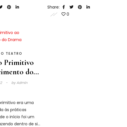
sce o Teatro Grego.
dramáticos e dotada de hinos
Share:
apropriados.
0
DO TEATRO
 Primitivo
cimento do
22
by
Admin
imitivo era uma
da às práticas
de o início foi um
razendo dentro de si