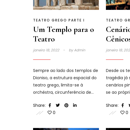
TEATRO GREGO PARTE I
TEATRO GR
Um Templo para o
Cenário
Teatro
Cênico
janeiro 18, 2022
by
Admin
janeiro 18, 20
Sempre ao lado dos templos de
Desde os te
Dioniso, a estrutura espacial do
tragédia j
teatro grego, limita-se à
cenários pi
orchéstra, circunferência de
se ao própr
terra batida situada nas
desenvolvi
Share:
Share:
imediações de um terreno em
0
0
declive.