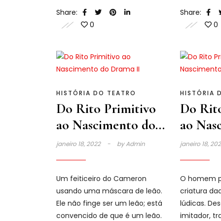
festival dionisíaco dos frutos,
Dioniso, na
Share:
Share:
para o coração de Atenas.
0
0
HISTÓRIA DO TEATRO
HISTÓRIA 
Do Rito Primitivo
Do Rito
ao Nascimento do
ao Nas
Drama II
Drama
janeiro 18, 2022
by
Admin
janeiro 18, 20
Um feiticeiro do Cameron
O homem pr
usando uma máscara de leão.
criatura da
Ele não finge ser um leão; está
lúdicas. Des
convencido de que é um leão.
imitador, t