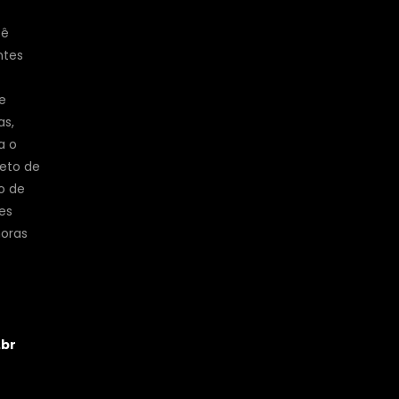
cê
ntes
e
as,
a o
jeto de
o de
es
horas
.br