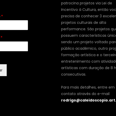
patrocina projetos via Lei de
Incentivo à Cultura, então vo
e
*
precisa de conhecer 3 excele
projetos culturais de alta
performance. São projetos qu
possuem características únic
l
*
sendo um projeto voltado par
público acadêmico, outro pro
formação artística e o terceir
entretenimento com atividad
artísticas com duração de 8 
ar
consecutivas.
Para mais detalhes, entre em
contato através do e-mail
rodrigo@caleidoscopio.art