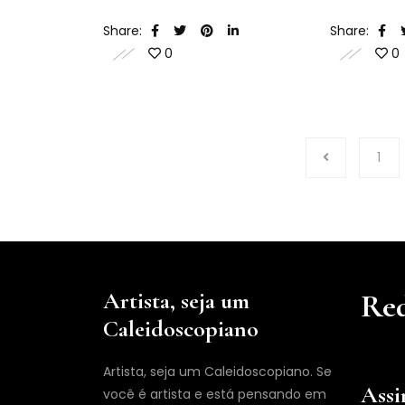
uma inconti
Share:
Share:
outro".
0
0
1
Artista, seja um
Red
Caleidoscopiano
Artista, seja um Caleidoscopiano. Se
Assi
você é artista e está pensando em