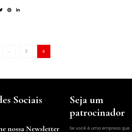
da ânsia de "ser
…
3
4
es Sociais
Seja um
patrocinador
ne nossa Newsletter
Se você é uma empresa que