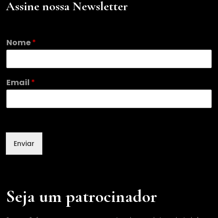
Assine nossa Newsletter
E
Nome
*
m
a
i
l
Email
*
*
E
m
a
i
l
Enviar
Seja um patrocinador