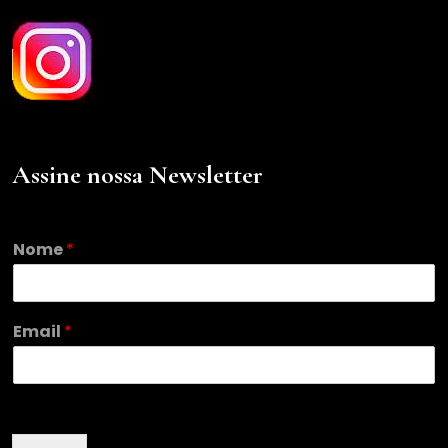
Assine nossa Newsletter
Nome
*
N
Email
*
o
m
e
E
m
a