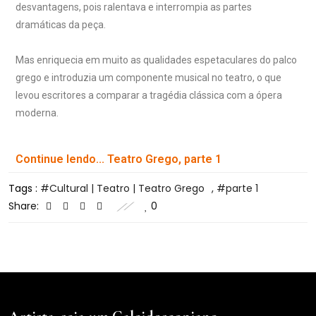
desvantagens, pois ralentava e interrompia as partes
dramáticas da peça.
Mas enriquecia em muito as qualidades espetaculares do palco
grego e introduzia um componente musical no teatro, o que
levou escritores a comparar a tragédia clássica com a ópera
moderna.
Continue lendo... Teatro Grego, parte 1
Tags :
Cultural | Teatro | Teatro Grego
,
parte 1
Share:
0