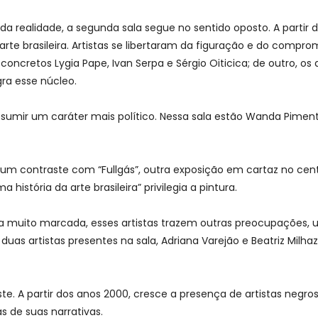
 realidade, a segunda sala segue no sentido oposto. A partir d
e brasileira. Artistas se libertaram da figuração e do compr
oncretos Lygia Pape, Ivan Serpa e Sérgio Oiticica; de outro, os
gra esse núcleo.
ssumir um caráter mais político. Nessa sala estão Wanda Pimente
m contraste com “Fullgás”, outra exposição em cartaz no cent
história da arte brasileira” privilegia a pintura.
 muito marcada, esses artistas trazem outras preocupações, uma 
duas artistas presentes na sala, Adriana Varejão e Beatriz Milhaz
te. A partir dos anos 2000, cresce a presença de artistas negr
 de suas narrativas.