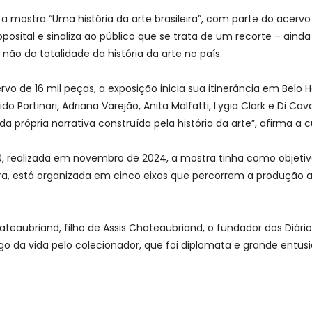
 mostra “Uma história da arte brasileira”, com parte do acerv
roposital e sinaliza ao público que se trata de um recorte – ain
ão da totalidade da história da arte no país.
o de 16 mil peças, a exposição inicia sua itinerância em Belo
do Portinari, Adriana Varejão, Anita Malfatti, Lygia Clark e Di Cav
rópria narrativa construída pela história da arte”, afirma a c
 realizada em novembro de 2024, a mostra tinha como objetivo 
 está organizada em cinco eixos que percorrem a produção artí
ateaubriand, filho de Assis Chateaubriand, o fundador dos Diá
 da vida pelo colecionador, que foi diplomata e grande entusias