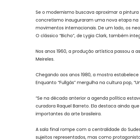
Se o modernismo buscava aproximar a pintura da
concretismo inauguraram uma nova etapa na art
movimentos internacionais. De um lado, os neoc
O clássico “Bicho”, de Lygia Clark, também inte
Nos anos 1960, a produção artística passou a a
Meireles.
Chegando aos anos 1980, a mostra estabelece u
Enquanto “Fullgás” mergulha na cultura pop, “Uma 
“Se na década anterior a agenda política estava
curadora Raquel Barreto. Ela destaca ainda que 
importantes da arte brasileira.
A sala final rompe com a centralidade do Sudes
sujeitos representados, mas como protagonistas