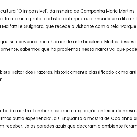
cultura “O impossível”, da mineira de Campanha Maria Martins,
ostra como a prática artística interpretou o mundo em diferen
ta Malfatti e Guignard, que recebe o visitante com a tela “Parque
que se convencionou chamar de arte brasileira. Muitos desses 
riticamente, sabemos que há problemas nessa narrativa, que po
mbista Heitor dos Prazeres, historicamente classificado como ar
”.
rojeto da mostra, também assinou a exposição anterior do mesm
ímos outra experiência”, diz. Enquanto a mostra de Obá tinha a
odem receber. Já as paredes azuis que decoram o ambiente fora