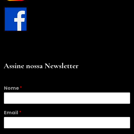
Assine nossa Newsletter
E
Nome
*
m
a
i
l
Email
*
*
*