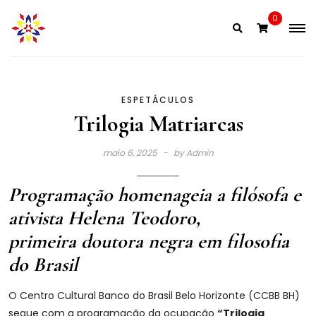
Skip
0
to
content
ESPETÁCULOS
Trilogia Matriarcas
maio 6, 2025
by
Admin
Programação homenageia a filósofa e
ativista Helena Teodoro,
primeira doutora negra em filosofia
do Brasil
O Centro Cultural Banco do Brasil Belo Horizonte (CCBB BH)
segue com a programação da ocupação
“Trilogia