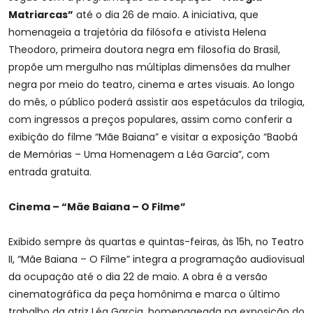
Matriarcas”
até o dia 26 de maio. A iniciativa, que
homenageia a trajetória da filósofa e ativista Helena
Theodoro, primeira doutora negra em filosofia do Brasil,
propõe um mergulho nas múltiplas dimensões da mulher
negra por meio do teatro, cinema e artes visuais. Ao longo
do mês, o público poderá assistir aos espetáculos da trilogia,
com ingressos a preços populares, assim como conferir a
exibição do filme “Mãe Baiana” e visitar a exposição “Baobá
de Memórias – Uma Homenagem a Léa Garcia”, com
entrada gratuita.
Cinema – “Mãe Baiana – O Filme”
Exibido sempre às quartas e quintas-feiras, às 15h, no Teatro
II, “Mãe Baiana – O Filme” integra a programação audiovisual
da ocupação até o dia 22 de maio. A obra é a versão
cinematográfica da peça homônima e marca o último
trabalho da atriz Léa Garcia, homenageada na exposição do