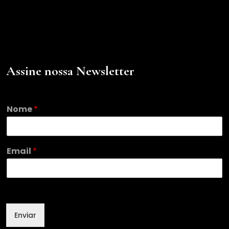
Assine nossa Newsletter
Nome
*
*
Email
*
E
m
a
i
l
E
Enviar
m
a