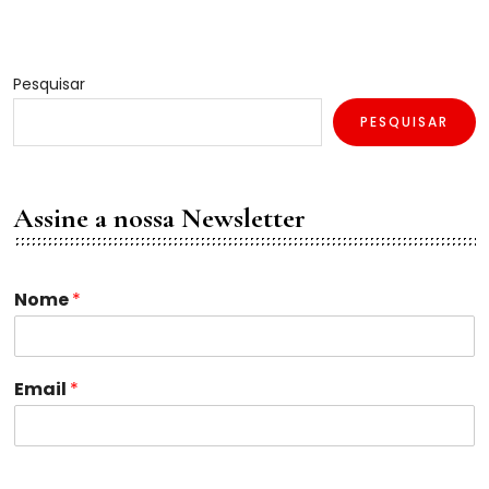
Pesquisar
PESQUISAR
Assine a nossa Newsletter
N
Nome
*
o
m
e
*
Email
*
E
m
a
i
l