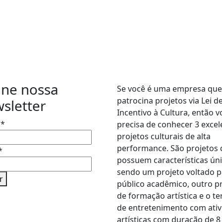
des Sociais
Seja um
patrocinado
ine nossa
Se você é uma empresa que
patrocina projetos via Lei d
sletter
Incentivo à Cultura, então v
e
*
precisa de conhecer 3 excel
projetos culturais de alta
performance. São projetos
*
possuem características úni
sendo um projeto voltado p
r
público acadêmico, outro p
de formação artística e o te
de entretenimento com ati
artísticas com duração de 8