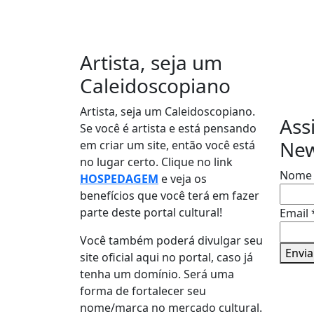
Artista, seja um
Re
Caleidoscopiano
Artista, seja um Caleidoscopiano.
Ass
Se você é artista e está pensando
New
em criar um site, então você está
no lugar certo. Clique no link
Nom
HOSPEDAGEM
e veja os
benefícios que você terá em fazer
parte deste portal cultural!
Email
Email
Nome
Você também poderá divulgar seu
Envia
site oficial aqui no portal, caso já
tenha um domínio. Será uma
forma de fortalecer seu
nome/marca no mercado cultural.