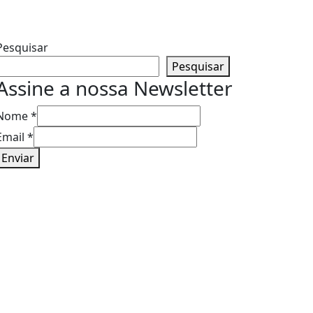
Pesquisar
Pesquisar
Assine a nossa Newsletter
Nome
*
Email
Email
*
Nome
Enviar