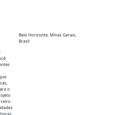
Onde estamos?
r
Belo Horizonte, Minas Gerais,
Brasil
e
ocê
entes
 que
cas,
ara o
rojeto
rceiro
vidades
 horas