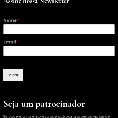
Assine nossa Newsletter
*
Nome
*
N
o
m
e
Email
*
N
o
m
e
Enviar
Seja um patrocinador
Se você é uma empresa que patrocina projetos via Lei de