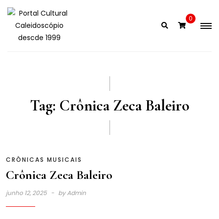
Skip
to
0
content
Tag:
Crônica Zeca Baleiro
CRÔNICAS MUSICAIS
Crônica Zeca Baleiro
junho 12, 2025
by
Admin