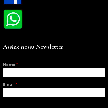
Assine nossa Newsletter
N
Nome
*
o
m
e
*
Email
*
*