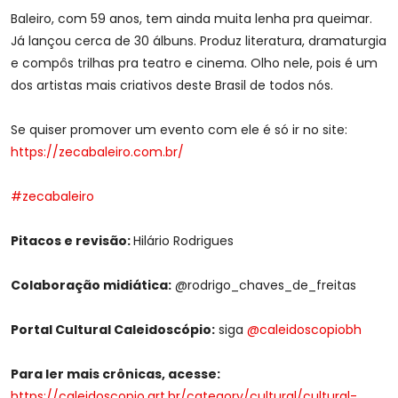
Baleiro, com 59 anos, tem ainda muita lenha pra queimar.
Já lançou cerca de 30 álbuns. Produz literatura, dramaturgia
e compôs trilhas pra teatro e cinema. Olho nele, pois é um
dos artistas mais criativos deste Brasil de todos nós.
Se quiser promover um evento com ele é só ir no site:
https://zecabaleiro.com.br/
#zecabaleiro
Pitacos e revisão:
Hilário Rodrigues
Colaboração midiática:
@rodrigo_chaves_de_freitas
Portal Cultural Caleidoscópio:
siga
@caleidoscopiobh
Para ler mais crônicas, acesse:
https://caleidoscopio.art.br/category/cultural/cultural-