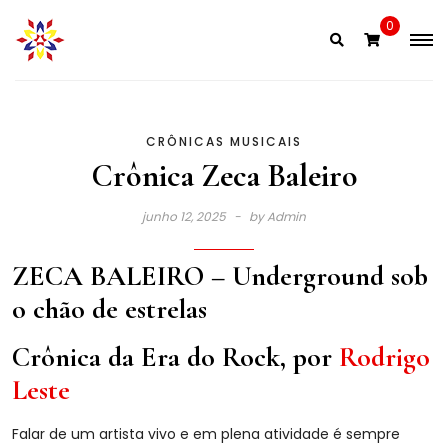
Skip
0
to
content
CRÔNICAS MUSICAIS
Crônica Zeca Baleiro
junho 12, 2025
by
Admin
ZECA BALEIRO – Underground sob
o chão de estrelas
Crônica da Era do Rock, por
Rodrigo
Leste
Falar
de um artista vivo e em plena atividade é sempre