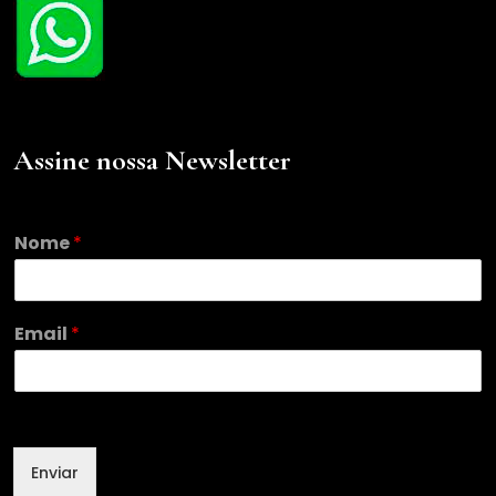
Assine nossa Newsletter
N
Nome
*
o
m
e
E
Email
*
m
a
i
l
E
m
Enviar
a