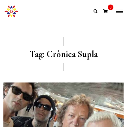
Skip
0
to
content
Tag:
Crônica Supla