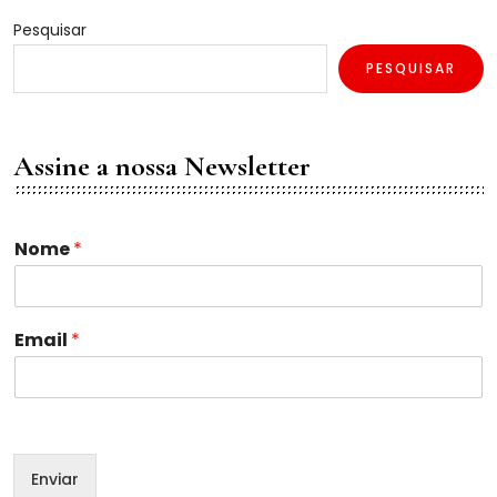
Pesquisar
PESQUISAR
Assine a nossa Newsletter
N
Nome
*
o
m
e
E
Email
*
m
a
i
l
N
o
Enviar
m