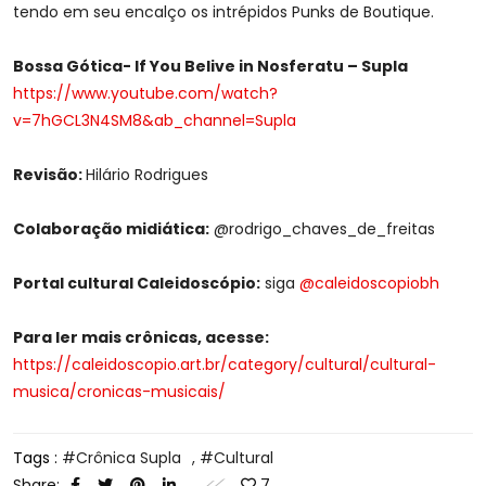
tendo em seu encalço os intrépidos Punks de Boutique.
Bossa Gótica- If You Belive in Nosferatu – Supla
https://www.youtube.com/watch?
v=7hGCL3N4SM8&ab_channel=Supla
Revisão:
Hilário Rodrigues
Colaboração midiática:
@rodrigo_chaves_de_freitas
Portal cultural Caleidoscópio:
siga
@caleidoscopiobh
Para ler mais crônicas, acesse:
https://caleidoscopio.art.br/category/cultural/cultural-
musica/cronicas-musicais/
Tags :
Crônica Supla
,
Cultural
Share:
7