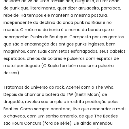
acusam de vir de uma família rica, burguesa, e tirar onda
de punk que, literalmente, quer dizer arruaceiro, porraloca,
rebelde. Há tempos ele mantém a mesma postura,
independente do declínio da onda punk no Brasil e no
mundo. O máximo da ironia é o nome da banda que o
acompanha: Punks de Boutique. Composta por uns garotos
que são a encarnação dos antigos punks ingleses, bem
magrinhos, com suas camisetas esfarrapadas, seus cabelos
espetados, cheios de colares e pulseiras com espetos de
metal pontiagudo (O Supla também usa uma pulseira
dessas).
Tratamos do universo do rock. Acenei com o The Who.
Depois de chamar o batera do TW (Keith Moon) de
drogadão, revelou sua ampla e irrestrita predileção pelos
Beatles. Como sempre acontece, tive que concordar e meti
o chaveco, com um sorriso amarelo, de que The Beatles
são Hours Concurs (fora de série). Ele ainda emendou