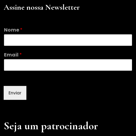
Assine nossa Newsletter
Nome
*
E
Email
*
m
a
i
l
N
o
Enviar
m
e
Seja um patrocinador