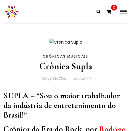
Skip
0
to
content
CRÔNICAS MUSICAIS
Crônica Supla
março 28, 2025
by
Admin
SUPLA – “Sou o maior trabalhador
da indústria de entretenimento do
Brasil!”
Crônica da Era do Rock, por
Rodrigo