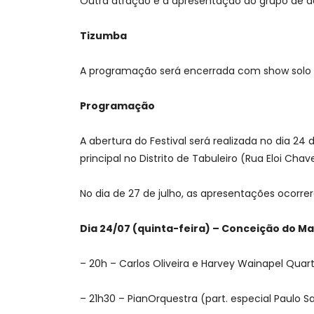
Outra atração é a apresentação do grupo de d
Tizumba
A programação será encerrada com show solo d
Programação
A abertura do Festival será realizada no dia 24
principal no Distrito de Tabuleiro (Rua Eloi Chav
No dia de 27 de julho, as apresentações ocorre
Dia 24/07 (quinta-feira) – Conceição do Ma
– 20h – Carlos Oliveira e Harvey Wainapel Quar
– ⁠21h30 – PianOrquestra (part. especial Paulo S