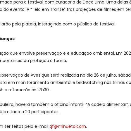
ada para o festival, com curadoria de Deco Lima. Uma delas é a
 do evento. A “Tela em Transe” traz projeções de filmes em tela
rão pela plateia, interagindo com o público do festival.
rianças
 que envolve preservação e e educação ambiental. Em 2025, a
 importância da proteção
à fauna.
rvação de Aves que será realizada no dia 26 de julho, sábado, 
alista em monitoramento ambiental e birdwatching nas trilhas c
5h e retornarão às 17h30.
abuleiro, haverá também a oficina infantil “A cadeia alimentar”,
 limitado a 20 participantes.
m ser feitas pelo e-mail
tjf@minueto.com
.