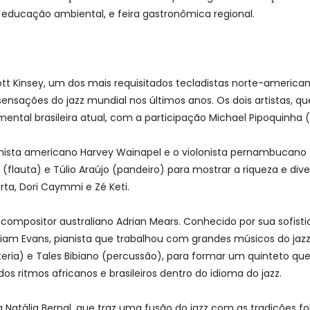
e educação ambiental, e feira gastronômica regional.
ott Kinsey, um dos mais requisitados tecladistas norte-america
 sensações do jazz mundial nos últimos anos. Os dois artistas, 
ental brasileira atual, com a participação Michael Pipoquinha (
onista americano Harvey Wainapel e o violonista pernambucano C
 (flauta) e Túlio Araújo (pandeiro) para mostrar a riqueza e di
ta, Dori Caymmi e Zé Keti.
mpositor australiano Adrian Mears. Conhecido por sua sofisticaç
am Evans, pianista que trabalhou com grandes músicos do jazz, 
ria) e Tales Bibiano (percussão), para formar um quinteto que
s ritmos africanos e brasileiros dentro do idioma do jazz.
a Natália Bernal, que traz uma fusão do jazz com as tradições f