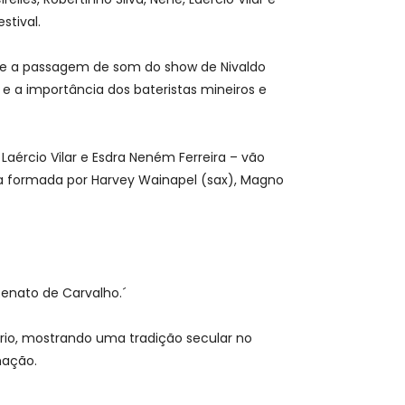
stival.
nte a passagem de som do show de Nivaldo
 e a importância dos bateristas mineiros e
Laércio Vilar e Esdra Neném Ferreira – vão
a formada por Harvey Wainapel (sax), Magno
Renato de Carvalho.´
ário, mostrando uma tradição secular no
mação.