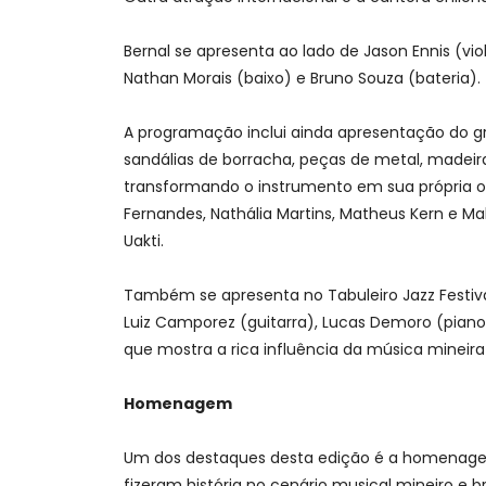
Bernal se apresenta ao lado de Jason Ennis (vi
Nathan Morais (baixo) e Bruno Souza (bateria).
A programação inclui ainda apresentação do gru
sandálias de borracha, peças de metal, madeira, 
transformando o instrumento em sua própria or
Fernandes, Nathália Martins, Matheus Kern e M
Uakti.
Também se apresenta no Tabuleiro Jazz Festiva
Luiz Camporez (guitarra), Lucas Demoro (piano)
que mostra a rica influência da música mineir
Homenagem
Um dos destaques desta edição é a homenagem 
fizeram história no cenário musical mineiro e bra