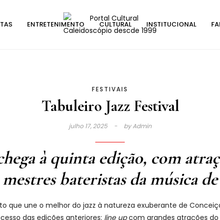
STAS
ENTRETENIMENTO
CULTURAL
INSTITUCIONAL
FA
FESTIVAIS
Tabuleiro Jazz Festival
julho 17, 2025
by
Admin
chega à quinta edição, com atraç
 mestres bateristas da música d
vento que une o melhor do jazz à natureza exuberante de Concei
ucesso das edições anteriores:
line up
com grandes atrações do Br