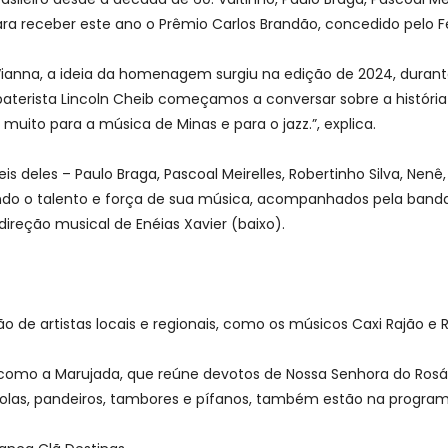
ara receber este ano o Prêmio Carlos Brandão, concedido pelo Fe
 Vianna, a ideia da homenagem surgiu na edição de 2024, dura
 baterista Lincoln Cheib começamos a conversar sobre a história
uito para a música de Minas e para o jazz.”, explica.
 deles – Paulo Braga, Pascoal Meirelles, Robertinho Silva, Nenê, 
ando o talento e força de sua música, acompanhados pela band
 direção musical de Enéias Xavier (baixo).
ão de artistas locais e regionais, como os músicos Caxi Rajão e 
e, como a Marujada, que reúne devotos de Nossa Senhora do Ros
olas, pandeiros, tambores e pífanos, também estão na progra