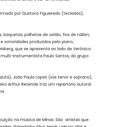
formado por Gustavo Figueiredo (teclados),
baquetas, palhetas de violão, fios de náilon,
s e sonoridades produzidos pelo piano,
lsberg, que se apresenta ao lado de Verônica
multi-instrumentista Paulo Santos, do grupo
uta), João Paulo Lopes (sax tenor e soprano),
iro Arthur Rezende traz um repertório autoral
na.
uição na música de Minas. São artistas que
lles, Robertinho Silva, Nenê, Laércio Vilar e