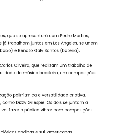
nos, que se apresentará com Pedro Martins,
que já trabalham juntos em Los Angeles, se unem
baixo) e Renato Galv Santos (bateria).
arlos Oliveira, que realizam um trabalho de
versidade da música brasileira, em composições
ão polirrítmica e versatilidade criativa,
como Dizzy Gillespie. Os dois se juntam a
 vai fazer o público vibrar com composições
olclóricas andinas e sul-americanas.