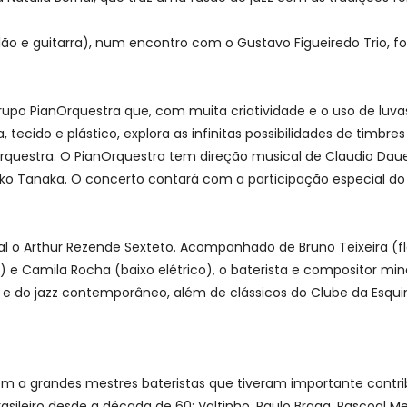
olão e guitarra), num encontro com o Gustavo Figueiredo Trio, 
po PianOrquestra que, com muita criatividade e o uso de luvas, 
tecido e plástico, explora as infinitas possibilidades de timbre
questra. O PianOrquestra tem direção musical de Claudio Daue
ako Tanaka. O concerto contará com a participação especial do 
l o Arthur Rezende Sexteto. Acompanhado de Bruno Teixeira (fla
 e Camila Rocha (baixo elétrico), o baterista e compositor mine
a e do jazz contemporâneo, além de clássicos do Clube da Esqui
a grandes mestres bateristas que tiveram importante contrib
sileiro desde a década de 60: Valtinho, Paulo Braga, Pascoal Meire