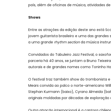
país, além de oficinas de música, atividades d
Shows
Entre as atrações da edição deste ano está Sc
jovem guitarrista brasileiro e uma das grandes
a uma grande
rhythm
section
da música instrum
Convidados do Tabuleiro Jazz Festival, o saxof
parceria há 40 anos, se juntam a Bruno Teixeira
autorais e de grandes nomes como Toninho Hor
O festival traz também show do trombonista e co
Mears convida ao palco o norte-americano Willi
Stephan Kurmann (baixo), Cyrano Almeida (bate
originais moldadas por décadas de exploração do
Outra atração internacional é a cantora chilen