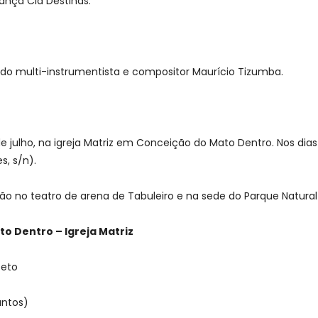
ança Clã Destinas.
o multi-instrumentista e compositor Maurício Tizumba.
 de julho, na igreja Matriz em Conceição do Mato Dentro. Nos dia
es, s/n).
rão no teatro de arena de Tabuleiro e na sede do Parque Natural
to Dentro – Igreja Matriz
teto
antos)