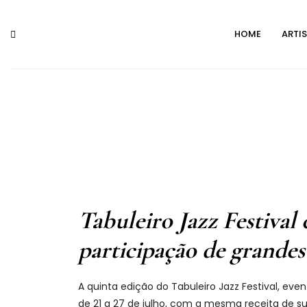
Skip
to
HOME
ARTI
content
Tabuleiro Jazz Festival 
participação de grandes
A quinta edição do Tabuleiro Jazz Festival, e
de 21 a 27 de julho, com a mesma receita de s