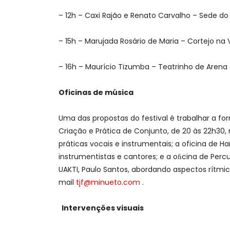
– ⁠12h – ⁠Caxi Rajão e Renato Carvalho – Sede d
– 15h – Marujada Rosário de Maria – Cortejo na V
– 16h – Maurício Tizumba – Teatrinho de Arena 
Oficinas de música
Uma das propostas do festival é trabalhar a f
Criação e Prática de Conjunto, de 20 às 22h30,
práticas vocais e instrumentais; a oficina de H
instrumentistas e cantores; e a oﬁcina de Perc
UAKTI, Paulo Santos, abordando aspectos rítmic
mail
tjf@minueto.com
.
Intervenções visuais