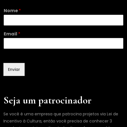
Nome
*
*
Email
*
N
o
m
e
N
o
Enviar
m
e
Seja um patrocinador
Se você é uma empresa que patrocina projetos via Lei de
Incentivo à Cultura, então você precisa de conhecer 3