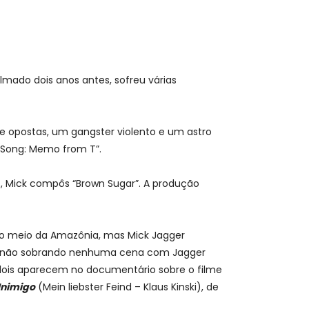
Filmado dois anos antes, sofreu várias
te opostas, um gangster violento e um astro
s Song: Memo from T”.
ns, Mick compôs “Brown Sugar”. A produção
no meio da Amazônia, mas Mick Jagger
lme, não sobrando nenhuma cena com Jagger
dois aparecem no documentário sobre o filme
Inimigo
(Mein liebster Feind – Klaus Kinski), de