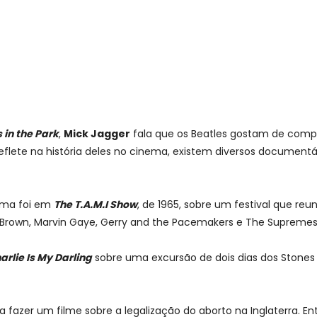
 in the Park
,
Mick Jagger
fala que os Beatles gostam de comp
reflete na história deles no cinema, existem diversos documen
nema foi em
The T.A.M.I Show
, de 1965, sobre um festival que re
 Brown, Marvin Gaye, Gerry and the Pacemakers e The Supremes,
arlie Is My Darling
sobre uma excursão de dois dias dos Stones n
 fazer um filme sobre a legalização do aborto na Inglaterra. E