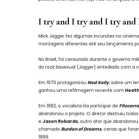
I try and I try and I try and 
Mick Jagger fez algumas incursões no cinema
montagens diferentes até seu lançamento par
No Brasil, foi censurado durante o governo m
do rock bissexual (Jagger) entediado com a v
Em 1970 protagonizou
Ned Kelly
, sobre um le
ganhou uma refilmagem recente com
Heath
Em 1982, o vocalista iria participar de
Fitzcarr
abandonou o projeto. O diretor destruiu todo
e
Jason Robards
, outro ator que abandonou 
chamado
Burden of Dreams
, cenas que for
1999.