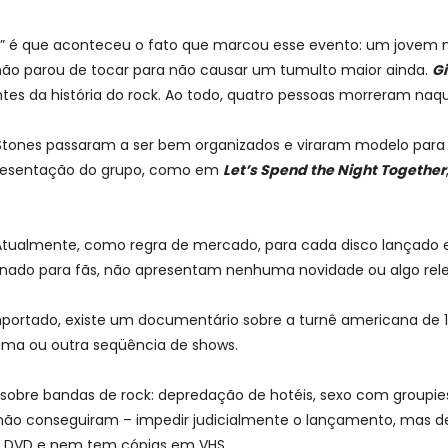
 é que aconteceu o fato que marcou esse evento: um jovem n
não parou de tocar para não causar um tumulto maior ainda.
G
tes da história do rock. Ao todo, quatro pessoas morreram naqu
 Stones passaram a ser bem organizados e viraram modelo par
resentação do grupo, como em
Let’s Spend the Night Together
 Atualmente, como regra de mercado, para cada disco lançado 
ado para fãs, não apresentam nenhuma novidade ou algo relev
rtado, existe um documentário sobre a turnê americana de
uma ou outra seqüência de shows.
 sobre bandas de rock: depredação de hotéis, sexo com groupie
o conseguiram – impedir judicialmente o lançamento, mas devid
m DVD e nem tem cópias em VHS.