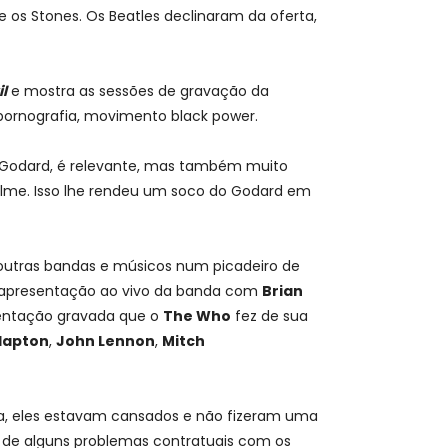
e os Stones. Os Beatles declinaram da oferta,
l
e mostra as sessões de gravação da
ornografia, movimento black power.
 Godard, é relevante, mas também muito
filme. Isso lhe rendeu um soco do Godard em
 outras bandas e músicos num picadeiro de
ma apresentação ao vivo da banda com
Brian
sentação gravada que o
The Who
fez de sua
Clapton
,
John Lennon
,
Mitch
ia, eles estavam cansados e não fizeram uma
m de alguns problemas contratuais com os