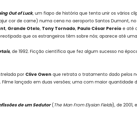
ing Out of Luck
, um fiapo de história que tenta unir os vários cl
ajur cor de carne) numa cena no aeroporto Santos Dumont, no 
nt
,
Grande Otelo
,
Tony Tornado
,
Paulo César Pereio
e até 
tereotipada que os estrangeiros têm sobre nós; aparece até um
rtais
, de 1992. Ficção científica que fez algum sucesso na épo
trelada por
Clive Owen
que retrata o tratamento dado pelos n
. Filme lançado em duas versões; uma com maior quantidade de
fissões de um Sedutor
(
The Man From Elysian Fields
), de 2001,