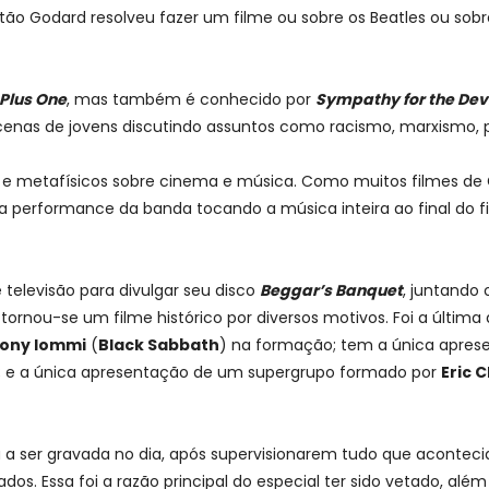
tão Godard resolveu fazer um filme ou sobre os Beatles ou sobr
Plus One
, mas também é conhecido por
Sympathy for the Devi
nas de jovens discutindo assuntos como racismo, marxismo, p
 e metafísicos sobre cinema e música. Como muitos filmes de
ma performance da banda tocando a música inteira ao final do 
 televisão para divulgar seu disco
Beggar’s Banquet
, juntando
tornou-se um filme histórico por diversos motivos. Foi a últi
ony Iommi
(
Black Sabbath
) na formação; tem a única apre
; e a única apresentação de um supergrupo formado por
Eric 
 a ser gravada no dia, após supervisionarem tudo que acontec
s. Essa foi a razão principal do especial ter sido vetado, alé