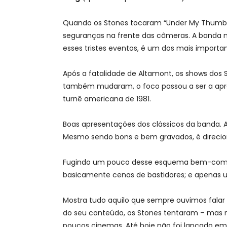
Quando os Stones tocaram “Under My Thumb”
seguranças na frente das câmeras. A banda 
esses tristes eventos, é um dos mais importan
Após a fatalidade de Altamont, os shows dos
também mudaram, o foco passou a ser a ap
turnê americana de 1981.
Boas apresentações dos clássicos da banda.
Mesmo sendo bons e bem gravados, é direcion
Fugindo um pouco desse esquema bem-compo
basicamente cenas de bastidores; e apenas 
Mostra tudo aquilo que sempre ouvimos falar
do seu conteúdo, os Stones tentaram – mas nã
poucos cinemas. Até hoje não foi lançado e