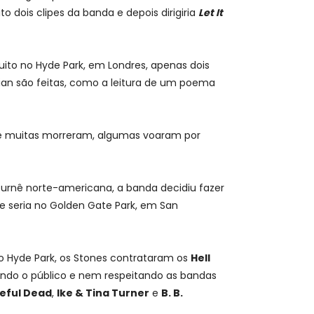
ito dois clipes da banda e depois dirigiria
Let It
uito no Hyde Park, em Londres, apenas dois
ian são feitas, como a leitura de um poema
 e muitas morreram, algumas voaram por
urnê norte-americana, a banda decidiu fazer
e seria no Golden Gate Park, em San
 Hyde Park, os Stones contrataram os
Hell
indo o público e nem respeitando as bandas
eful Dead
,
Ike & Tina Turner
e
B. B.