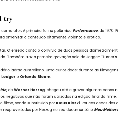
I try
 como ator. A primeira foi no polêmico
Performance
, de 1970. 
a amenizar o conteúdo altamente violento e erótico.
ilitar. O enredo conta o convívio de duas pessoas diametralmen
ida. Também traz a primeira gravação solo de Jagger: “Turner’
ndário ladrão australiano. Uma curiosidade: durante as filmage
 Ledger
e
Orlando Bloom
.
aldo
, de
Werner Herzog
, chegou até a gravar algumas cenas 
s os negativos que não foram utilizados na edição final do fi
o filme, sendo substituído por
Klaus Kinski
. Poucas cenas dos 
am reaproveitadas por Herzog no seu documentário
Meu Melhor 