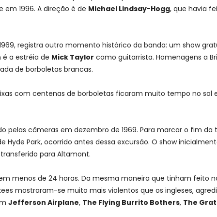
te em 1996. A direção é de
Michael Lindsay-Hogg
, que havia fe
 1969, registra outro momento histórico da banda: um show grat
 é a estréia de
Mick Taylor
como guitarrista. Homenagens a Br
ada de borboletas brancas.
caixas com centenas de borboletas ficaram muito tempo no sol
do pelas câmeras em dezembro de 1969. Para marcar o fim da t
 Hyde Park, ocorrido antes dessa excursão. O show inicialment
 transferido para Altamont.
a em menos de 24 horas. Da mesma maneira que tinham feito no
es mostraram-se muito mais violentos que os ingleses, agred
vam
Jefferson Airplane
,
The Flying Burrito Bothers
,
The Grat