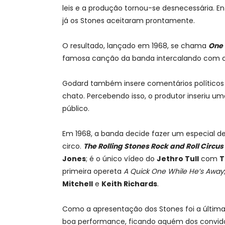
leis e a produção tornou-se desnecessária. En
já os Stones aceitaram prontamente.
O resultado, lançado em 1968, se chama
One 
famosa canção da banda intercalando com ce
Godard também insere comentários políticos
chato. Percebendo isso, o produtor inseriu u
público.
Em 1968, a banda decide fazer um especial de
circo.
The Rolling Stones Rock and Roll Circus
Jones
; é o único vídeo do
Jethro Tull
com
T
primeira opereta
A Quick One While He’s Away
Mitchell
e
Keith Richards
.
Como a apresentação dos Stones foi a última
boa performance, ficando aquém dos convidado