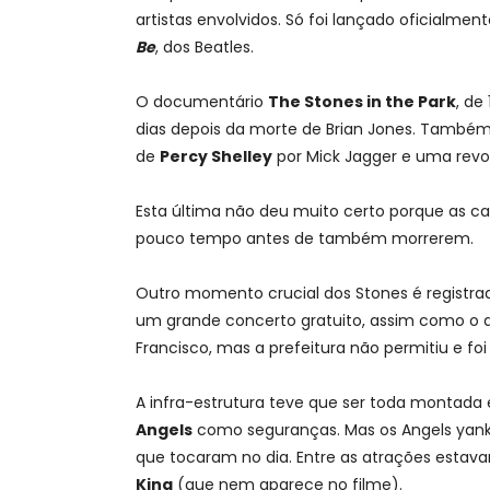
artistas envolvidos. Só foi lançado oficialmen
Be
, dos Beatles.
O documentário
The Stones in the Park
, de
dias depois da morte de Brian Jones. Também
de
Percy Shelley
por Mick Jagger e uma revo
Esta última não deu muito certo porque as 
pouco tempo antes de também morrerem.
Outro momento crucial dos Stones é registra
um grande concerto gratuito, assim como o de
Francisco, mas a prefeitura não permitiu e foi
A infra-estrutura teve que ser toda montad
Angels
como seguranças. Mas os Angels yanke
que tocaram no dia. Entre as atrações esta
King
(que nem aparece no filme).