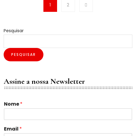
1
2
Pesquisar
PESQUISAR
Assine a nossa Newsletter
Nome
*
*
Email
*
N