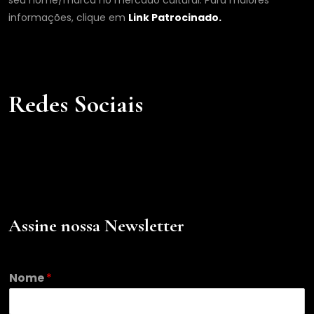
seu nome/marca no mercado cultural. Para maiores
informações, clique em
Link Patrocinado.
Redes Sociais
Assine nossa Newsletter
E
Nome
*
m
a
i