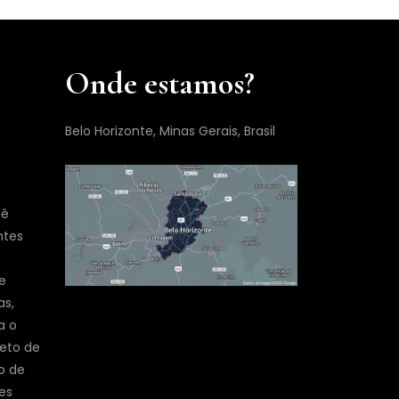
Onde estamos?
Belo Horizonte, Minas Gerais, Brasil
cê
ntes
e
as,
a o
jeto de
o de
es