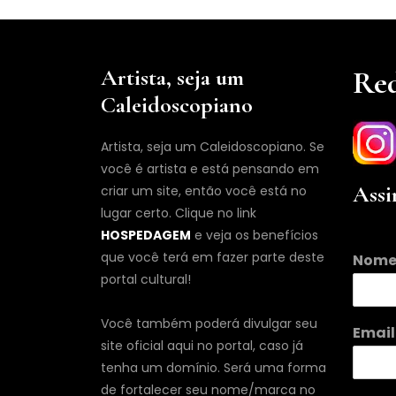
Artista, seja um
Red
Caleidoscopiano
Artista, seja um Caleidoscopiano. Se
você é artista e está pensando em
Assi
criar um site, então você está no
lugar certo. Clique no link
HOSPEDAGEM
e veja os benefícios
que você terá em fazer parte deste
Nom
portal cultural!
N
Você também poderá divulgar seu
Emai
o
site oficial aqui no portal, caso já
m
tenha um domínio. Será uma forma
e
de fortalecer seu nome/marca no
E