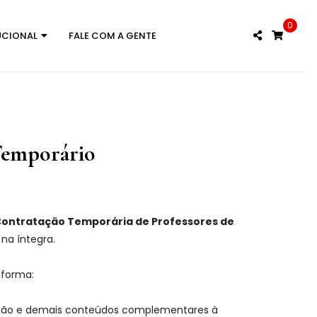
0
UCIONAL
FALE COM A GENTE
 Temporário
a Contratação Temporária de Professores de
 na íntegra.
 forma:
ização e demais conteúdos complementares à