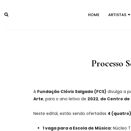
Skip
to
HOME
ARTISTAS
content
Processo S
A
Fundação Clóvis Salgado (FCS)
divulga a p
Arte
, para o ano letivo de
2022
,
do Centro de 
Neste edital, estão sendo ofertadas
4 (quatro
1 vaga para a Escola de Música:
Núcleo T