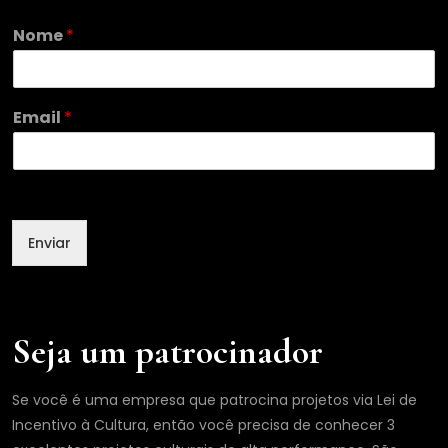
Nome
*
N
Email
*
o
m
e
E
m
a
Enviar
i
l
*
Seja um patrocinador
Se você é uma empresa que patrocina projetos via Lei de
Incentivo à Cultura, então você precisa de conhecer 3