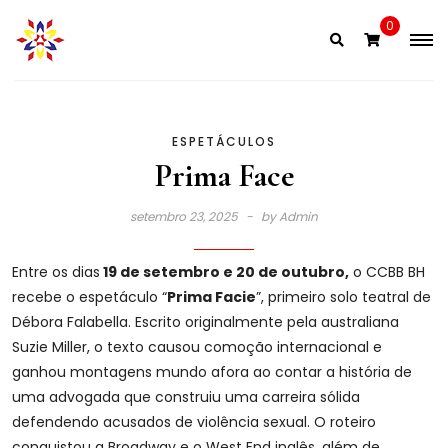
Skip
0
to
content
ESPETÁCULOS
Prima Face
setembro 23, 2025
by
Admin
Entre os dias
19 de setembro e 20 de outubro,
o CCBB BH
recebe o espetáculo “
Prima Facie
”, primeiro solo teatral de
Débora Falabella. Escrito originalmente pela australiana
Suzie Miller, o texto causou comoção internacional e
ganhou montagens mundo afora ao contar a história de
uma advogada que construiu uma carreira sólida
defendendo acusados de violência sexual. O roteiro
conquistou a Broadway e o West End inglês, além de