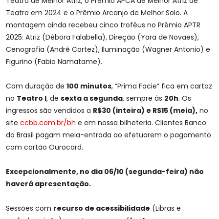
Teatro de Melhor Atriz, o Prêmio APCA de Melhor Atriz de
Teatro em 2024 e o Prêmio Arcanjo de Melhor Solo. A
montagem ainda recebeu cinco troféus no Prêmio APTR
2025: Atriz (Débora Falabella), Direção (Yara de Novaes),
Cenografia (André Cortez), Iluminação (Wagner Antonio) e
Figurino (Fabio Namatame).
Com duração de
100 minutos
, “Prima Facie” fica em cartaz
no
Teatro I
, de
sexta a segunda
, sempre às
20h
. Os
ingressos são vendidos a
R$30 (inteira) e R$15 (meia),
no
site
ccbb.com.br/bh
e em nossa bilheteria. Clientes Banco
do Brasil pagam meia-entrada ao efetuarem o pagamento
com cartão Ourocard.
Excepcionalmente, no dia 06/10 (segunda-feira) não
haverá apresentação.
Sessões com
recurso de acessibilidade
(Libras e