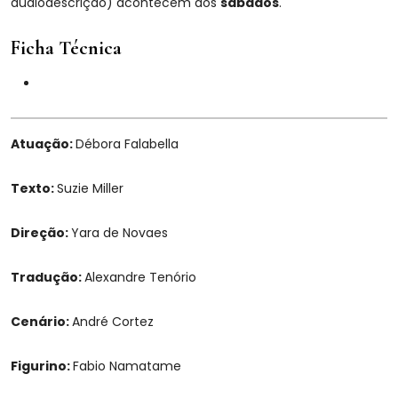
audiodescrição) acontecem aos
sábados
.
Ficha Técnica
Atuação:
Débora Falabella
Texto:
Suzie Miller
Direção:
Yara de Novaes
Tradução:
Alexandre Tenório
Cenário:
André Cortez
Figurino:
Fabio Namatame