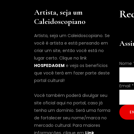
Artista, seja um
Red
Caleidoscopiano
Artista, seja um Caleidoscopiano. Se
Assi
você é artista e está pensando em
criar um site, então você está no
lugar certo. Clique no link
Email
Nome
HOSPEDAGEM
e veja os benefícios
Nome
que você terá em fazer parte deste
portal cultural!
Email
*
Você também poderá divulgar seu
site oficial aqui no portal, caso já
tenha um domínio. Será uma forma
E
de fortalecer seu nome/marca no
mercado cultural. Para maiores
informações, clique em
Link