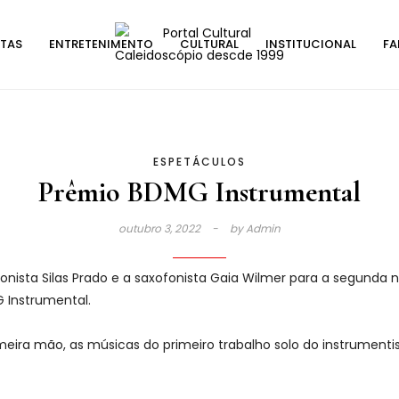
STAS
ENTRETENIMENTO
CULTURAL
INSTITUCIONAL
FA
ESPETÁCULOS
Prêmio BDMG Instrumental
outubro 3, 2022
by
Admin
fonista Silas Prado e a saxofonista Gaia Wilmer para a segund
G Instrumental.
meira mão, as músicas do primeiro trabalho solo do instrumentis