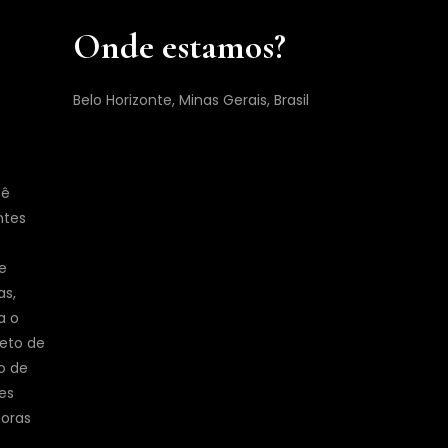
Onde estamos?
Belo Horizonte, Minas Gerais, Brasil
cê
ntes
e
as,
a o
jeto de
o de
es
horas