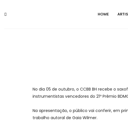
Skip
to
HOME
ARTI
content
No dia 05 de outubro, o CCBB BH recebe o saxo
instrumentistas vencedores do 21º Prêmio BDM
Na apresentação, o público vai conferir, em pri
trabalho autoral de Gaia Wilmer.