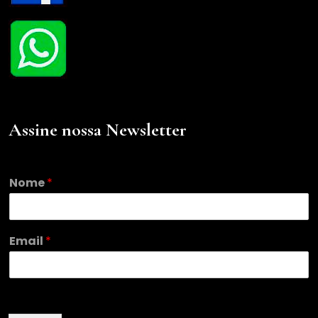
Assine nossa Newsletter
Nome
*
N
Email
*
o
m
e
E
m