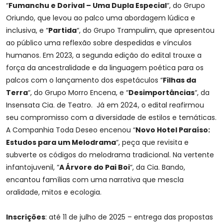
“
Fumanchu e Dorival – Uma Dupla Especial
“, do Grupo
Oriundo, que levou ao palco uma abordagem lúdica e
inclusiva, e “
Partida
“, do Grupo Trampulim, que apresentou
ao público uma reflexão sobre despedidas e vínculos
humanos. Em 2023, a segunda edição do edital trouxe a
força da ancestralidade e da linguagem poética para os
palcos com o lançamento dos espetáculos “
Filhas da
Terra
“, do Grupo Morro Encena, e “
Desimportâncias
“, da
Insensata Cia. de Teatro. Já em 2024, o edital reafirmou
seu compromisso com a diversidade de estilos e temáticas.
A Companhia Toda Deseo encenou “
Novo Hotel Paraíso:
Estudos para um Melodrama
“, peça que revisita e
subverte os códigos do melodrama tradicional. Na vertente
infantojuvenil, “
A Árvore do Pai Boi
“, da Cia. Bando,
encantou famílias com uma narrativa que mescla
oralidade, mitos e ecologia.
Inscrições
: até 11 de julho de 2025 – entrega das propostas