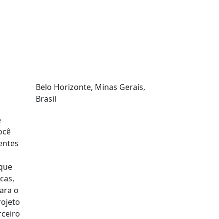
Onde estamos?
r
Belo Horizonte, Minas Gerais,
Brasil
e
ocê
entes
 que
cas,
ara o
rojeto
rceiro