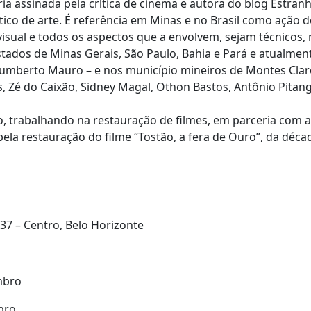
ria assinada pela crítica de cinema e autora do blog Estr
ítico de arte. É referência em Minas e no Brasil como ação 
isual e todos os aspectos que a envolvem, sejam técnicos, nar
stados de Minas Gerais, São Paulo, Bahia e Pará e atualme
umberto Mauro – e nos município mineiros de Montes Claro
Zé do Caixão, Sidney Magal, Othon Bastos, Antônio Pitanga
, trabalhando na restauração de filmes, em parceria com a
la restauração do filme “Tostão, a fera de Ouro”, da déca
37 – Centro, Belo Horizonte
mbro
bro