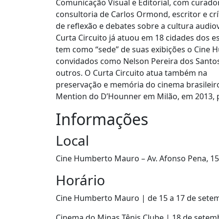
Comunicação Visual e Editorial, com curado
consultoria de Carlos Ormond, escritor e cr
de reflexão e debates sobre a cultura audiov
Curta Circuito já atuou em 18 cidades dos e
tem como “sede” de suas exibições o Cine H
convidados como Nelson Pereira dos Santos, 
outros. O Curta Circuito atua também na
preservação e memória do cinema brasileiro
Mention do D’Hounner em Milão, em 2013, pe
Informações
Local
Cine Humberto Mauro – Av. Afonso Pena, 15
Horário
Cine Humberto Mauro | de 15 a 17 de sete
Cinema do Minas Tênis Clube | 18 de setem