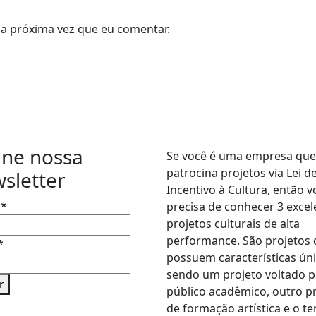
a próxima vez que eu comentar.
des Sociais
Seja um
patrocinado
ine nossa
Se você é uma empresa que
patrocina projetos via Lei d
sletter
Incentivo à Cultura, então v
e
*
precisa de conhecer 3 excel
projetos culturais de alta
performance. São projetos
*
possuem características úni
sendo um projeto voltado p
r
público acadêmico, outro p
de formação artística e o te