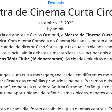
Festivais
ra de Cinema Curta Cir
setembro 13, 2022
by
admin
ria de Andrea e Carlos Ormond, a
Mostra de Cinema Curta
ira. Com o tema Comédia no Cinema Nacional – ontem e hoje
urtando, do diretor Caco Souza, que faz sua estreia nos cin
ta e inclui ainda debates e masterclass – vai ocupar dois e
nas Tênis Clube (18 de
setembro)
. As cidades mineiras de
longas e um curta-metragem, realizados em diferentes mom
sificado das comédias produzidas no país. “Veremos o riso, 
cretino”, comenta a curadora Andrea Ormond. Serão quatro
uma oportunidade de refletir – em exibições, debates e of
ão de cada dia, foram escolhidos quatro temas centrais: 