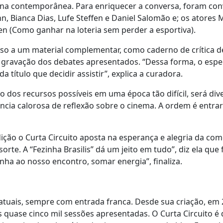
a contemporânea. Para enriquecer a conversa, foram convi
n, Bianca Dias, Lufe Steffen e Daniel Salomão e; os atores M
en (Como ganhar na loteria sem perder a esportiva).
esso a um material complementar, como caderno de crítica de
 gravação dos debates apresentados. “Dessa forma, o esp
a título que decidir assistir”, explica a curadora.
 dos recursos possíveis em uma época tão difícil, será dive
ncia calorosa de reflexão sobre o cinema. A ordem é entrar 
ição o Curta Circuito aposta na esperança e alegria da comé
sorte. A “Fezinha Brasilis” dá um jeito em tudo”, diz ela que
nha ao nosso encontro, somar energia”, finaliza.
e atuais, sempre com entrada franca. Desde sua criação, em
 quase cinco mil sessões apresentadas. O Curta Circuito é d