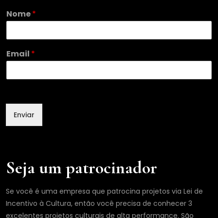
Nome
*
E
Email
*
m
a
i
l
*
E
Enviar
m
a
i
l
Seja um patrocinador
Se você é uma empresa que patrocina projetos via Lei de
Incentivo à Cultura, então você precisa de conhecer 3
excelentes projetos culturais de alta performance. São