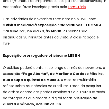
anos (menores acompanhados dos pais ou responsáveis). É
necessário fazer inscrição prévia pelo
formulário
.
E as atividades de novembro terminam no MUMO com
a
visita mediada à exposição “Clara Nunes – Eu Sou A
Tal Mineira”, no dia 29, às 14h30.
As senhas são
distribuídas 30 minutos antes da visita. A classificação é
livre.
Exposição prorrogada e oficina no MIS BH
O público poderá conferir, ao longo do mês de novembro, a
exposição
“Fogo Aberto”, de Marilene Cardoso Ribeiro,
que ocupa o quintal do Museu.
A mostra multimídia
reflete sobre os incêndios no Brasil, resultado da pesquisa
da artista acerca das perdas ambientais e culturais através
de fotografias queimadas e digitalizadas.
Visitação de
quarta a sábado, das 10h às 18h.