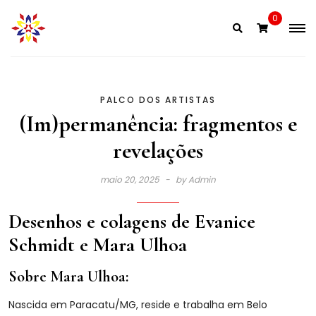
Skip
0
to
content
PALCO DOS ARTISTAS
(Im)permanência: fragmentos e
revelações
maio 20, 2025
by
Admin
Desenhos e colagens de Evanice
Schmidt e Mara Ulhoa
Sobre Mara Ulhoa:
Nascida em Paracatu/MG, reside e trabalha em Belo