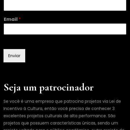
*
Email
*
E
m
a
i
l
N
Enviar
o
m
e
Seja um patrocinador
Se você é uma empresa que patrocina projetos via Lei de
Incentivo à Cultura, então você precisa de conhecer 3
excelentes projetos culturais de alta performance. São
projetos que possuem características únicas, sendo um