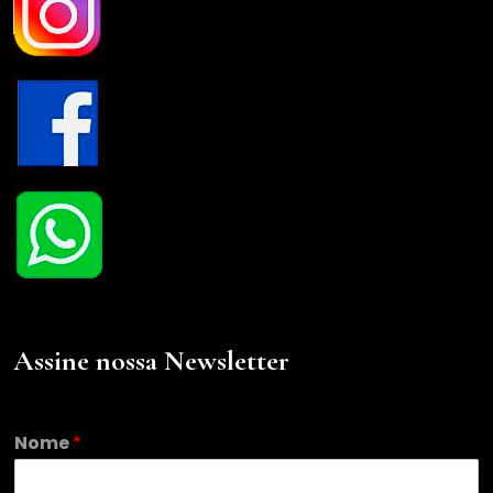
Assine nossa Newsletter
N
Nome
*
o
m