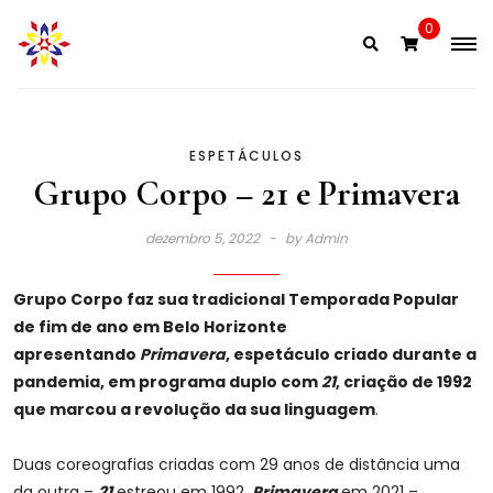
Skip
0
to
content
ESPETÁCULOS
Grupo Corpo – 21 e Primavera
dezembro 5, 2022
by
Admin
Grupo Corpo faz sua tradicional Temporada Popular
de fim de ano em Belo Horizonte
apresentando
Primavera
, espetáculo criado durante a
pandemia, em programa duplo com
21
, criação de 1992
que marcou a revolução da sua linguagem
.
Duas coreografias criadas com 29 anos de distância uma
da outra –
21
estreou em 1992,
Primavera
em 2021 –