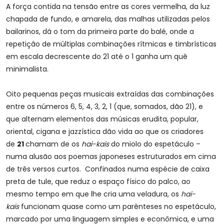
A força contida na tensão entre as cores vermelha, da luz
chapada de fundo, e amarela, das malhas utilizadas pelos
bailarinos, dá o tom da primeira parte do balé, onde a
repetição de múltiplas combinações rítmicas e timbrísticas
em escala decrescente do 21 até o 1 ganha um quê
minimalista.
Oito pequenas peças musicais extraídas das combinações
entre os números 6, 5, 4, 3, 2, 1 (que, somados, dão 21), e
que alternam elementos das músicas erudita, popular,
oriental, cigana e jazzística dão vida ao que os criadores
de
21
chamam de os
hai-kais
do miolo do espetáculo –
numa alusão aos poemas japoneses estruturados em cima
de três versos curtos. Confinados numa espécie de caixa
preta de tule, que reduz o espaço físico do palco, ao
mesmo tempo em que lhe cria uma veladura, os
hai-
kais
funcionam quase como um parênteses no espetáculo,
marcado por uma linguagem simples e econômica, e uma