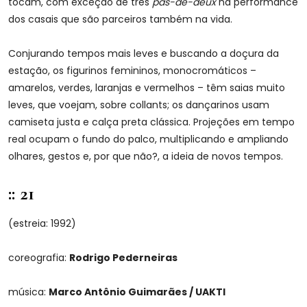
tocam, com exceção de três
pas-de-deux
na performance
dos casais que são parceiros também na vida.
Conjurando tempos mais leves e buscando a doçura da
estação, os figurinos femininos, monocromáticos –
amarelos, verdes, laranjas e vermelhos – têm saias muito
leves, que voejam, sobre collants; os dançarinos usam
camiseta justa e calça preta clássica. Projeções em tempo
real ocupam o fundo do palco, multiplicando e ampliando
olhares, gestos e, por que não?, a ideia de novos tempos.
:: 21
(estreia: 1992)
coreografia:
Rodrigo Pederneiras
música:
Marco Antônio Guimarães / UAKTI